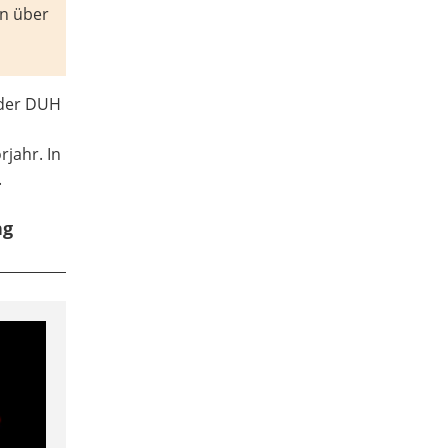
rn über
n der DUH
jahr. In
.
ng