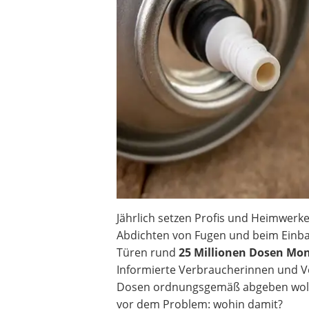
Heizkissen
Digitale Zeitschaltuhr
Paketbriefkasten
Fensterkontaktschalter
Hygrometer
LED-Baustrahler
Aluleiter
Tiefengrund
LED-Beamer
Video-Türsprechanlage
Jährlich setzen Profis und Heimwe
Abdichten von Fugen und beim Einb
Türen rund
25 Millionen Dosen M
Informierte Verbraucherinnen und Ve
Dosen ordnungsgemäß abgeben wolle
vor dem Problem: wohin damit?