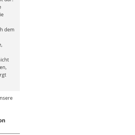
e
ie
ch dem
e,
icht
en,
rgt
unsere
on