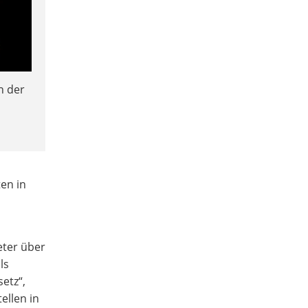
n der
en in
.
eter über
ls
etz“,
ellen in