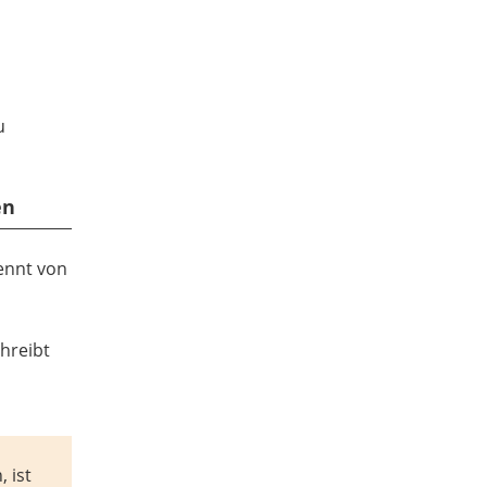
u
en
ennt von
hreibt
 ist