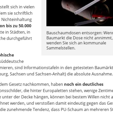
tellt sich in vielen
em sie schriftlich
 Nichteinhaltung
on bis zu 50.000
 in Städten, in
Bauschaumdosen entsorgen: Wen
Baumarkt die Dose nicht annimmt,
che durchgeführt
wenden Sie sich an kommunale
Sammelstellen.
phische
 süddeutsche
ieren, sind Informationstafeln in den getesteten Baumärkt
burg, Sachsen und Sachsen-Anhalt) die absolute Ausnahme
ar dem Gesetz nachkommen, haben
noch ein deutliches
onsschilder, die hinter Europaletten stehen, wenige Zentim
unter der Decke hängen, können bei bestem Willen nicht a
chnet werden, und verstoßen damit eindeutig gegen das Ges
er die zunehmende Tendenz, dass PU-Schaum an mehreren St