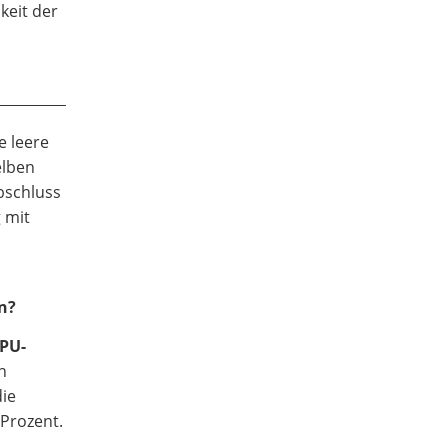
keit der
e leere
elben
bschluss
 mit
n?
 PU-
n
die
 Prozent.