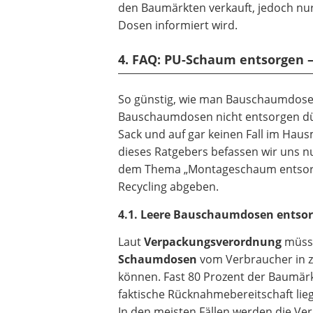
den Baumärkten verkauft, jedoch nur
Dosen informiert wird.
4. FAQ: PU-Schaum entsorgen –
So günstig, wie man Bauschaumdosen 
Bauschaumdosen nicht entsorgen dür
Sack und auf gar keinen Fall im Hau
dieses Ratgebers befassen wir uns 
dem Thema „Montageschaum entsorge
Recycling abgeben.
4.1. Leere Bauschaumdosen entso
Laut
Verpackungsverordnung
müsse
Schaumdosen
vom Verbraucher in z
können. Fast 80 Prozent der Baumärk
faktische Rücknahmebereitschaft liegt
In den meisten Fällen werden die V