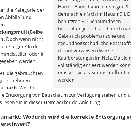
Harten Bauschaum entsorgen Si
er die Kategorie der
demnach einfach im Hausmüll. D
n Abfälle“ und
benutzten PU-Schaumdosen
den
beinhalten jedoch auch noch na
ckungsmüll (Gelbe
Gebrauch problematische und
en.
Doch wenn nicht
gesundheitsschädliche Reststoff
entsorgen? In der
darauf verweisen diverse
mmelstellen oder in
Kaufberatungen im Netz. Da sie n
gegeben werden.
vollständig entleert werden könn
müssen sie als Sondermüll entso
et, die gebrauchten
werden.
egenzunehmen,
cht nach
. Welche
f die Entsorgung von Bauschaum zur Verfügung stehen und 
lesen Sie in dieser Heimwerker.de-Anleitung.
umarkt: Wodurch wird die korrekte Entsorgung v
erschwert?