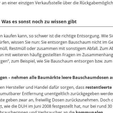
 an einer einzigen Verkaufsstelle über die Rückgabemöglich
 Was es sonst noch zu wissen gibt
kaufen kann, so schwer ist die richtige Entsorgung. Wie Si
fen, wissen Sie nun: Sie entsorgen Bauschaum nicht im G
smüll, Restmüll oder zusammen mit sonstigem Abfall. Zum A
nun mit weiteren häufig gestellten Fragen im Zusammenhang
n“, zum Beispiel, wie Sie Bauschaum entsorgen bzw. zum
rgen – nehmen alle Baumärkte leere Bauschaumdosen a
n Hersteller und Handel dafür sorgen, dass
restentleerte
umutbarer Entfernung unentgeltlich zurückgegeben werde
te geben zwar an, freiwillig Dosen zurückzunehmen. Doch 
, wie die DUH im Juni 2008 festgestellt hat, nur bei rund 30
erbraucherinnen und Verbraucher an die
kommunalen