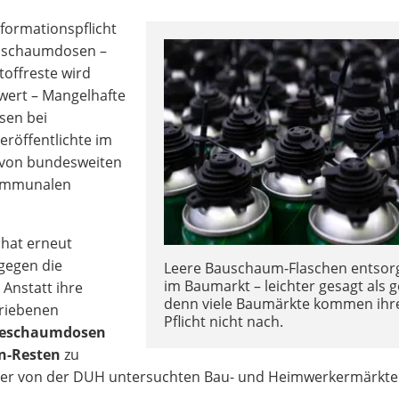
formationspflicht
uschaumdosen –
offreste wird
wert – Mangelhafte
sen bei
röffentlichte im
 von bundesweiten
kommunalen
 hat erneut
gegen die
Leere Bauschaum-Flaschen entsor
im Baumarkt – leichter gesagt als g
 Anstatt ihre
denn viele Baumärkte kommen ihr
hriebenen
Pflicht nicht nach.
eschaumdosen
an-Resten
zu
 der von der DUH untersuchten Bau- und Heimwerkermärkte