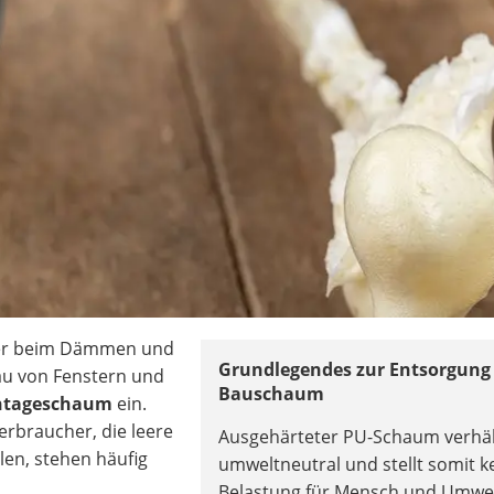
rker beim Dämmen und
Grundlegendes zur Entsorgung
au von Fenstern und
Bauschaum
ontageschaum
ein.
rbraucher, die leere
Ausgehärteter PU-Schaum verhäl
n, stehen häufig
umweltneutral und stellt somit k
Belastung für Mensch und Umwel