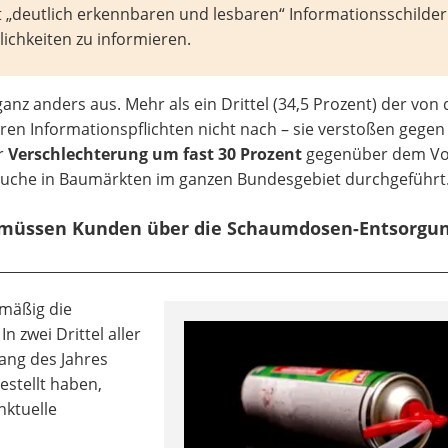
it „deutlich erkennbaren und lesbaren“ Informationsschilde
chkeiten zu informieren.
 ganz anders aus. Mehr als ein Drittel (34,5 Prozent) der vo
n Informationspflichten nicht nach – sie verstoßen gegen
er
Verschlechterung um fast 30 Prozent
gegenüber dem Vor
suche in Baumärkten im ganzen Bundesgebiet durchgeführt
e müssen Kunden über die Schaumdosen-Entsorgu
mäßig die
n zwei Drittel aller
ang des Jahres
stellt haben,
nktuelle