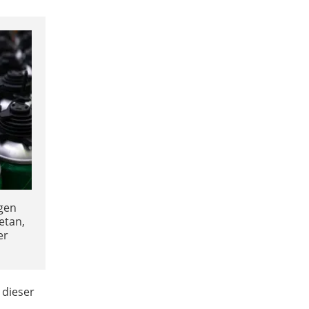
gen
etan,
er
 dieser