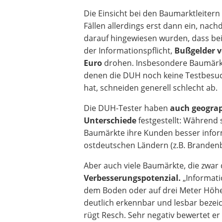
Die Einsicht bei den Baumarktleitern s
Fällen allerdings erst dann ein, nachd
darauf hingewiesen wurden, dass bei
der Informationspflicht,
Bußgelder v
Euro
drohen. Insbesondere Baumärkte
denen die DUH noch keine Testbesu
hat, schneiden generell schlecht ab.
Die DUH-Tester haben
auch geogra
Unterschiede
festgestellt: Während
Baumärkte ihre Kunden besser inform
ostdeutschen Ländern (z.B. Branden
Aber auch viele Baumärkte, die zw
Verbesserungspotenzial.
„Informati
dem Boden oder auf drei Meter Höhe 
deutlich erkennbar und lesbar bezei
rügt Resch. Sehr negativ bewertet 