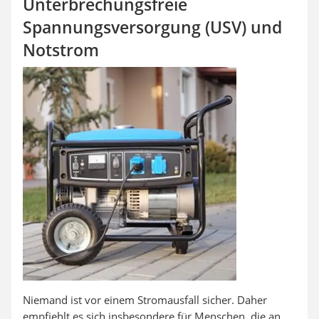
Unterbrechungsfreie
Aluleiter
Tiefengrund
Spannungsversorgung (USV) und
LED-Beamer
Notstrom
Video-Türsprechanlage
Niemand ist vor einem Stromausfall sicher. Daher
empfiehlt es sich insbesondere für Menschen, die an