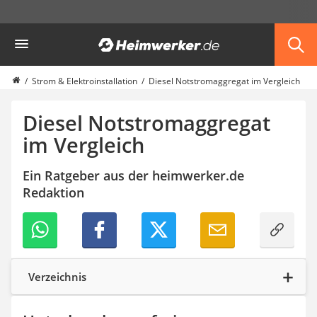
Die beliebtesten Vergleiche nach Kategorie
Heimwerker
Haus & Bau
Außenleuchte mit Kamera
Ozongenerator
Strom & Elektroinstallation
Diesel Notstromaggregat im Vergleich
Powerbank
Smart-Home-Rauchmelder
Diesel Notstromaggregat
Schlüsseltresor
im Vergleich
Überwachungskameras außen
Regendusche
Ein Ratgeber aus der heimwerker.de
Reizstromgerät
Redaktion
Infrarot-Thermometer
GPS-Tracker
Heizkissen
Digitale Zeitschaltuhr
Paketbriefkasten
Fensterkontaktschalter
Verzeichnis
Hygrometer
LED-Baustrahler