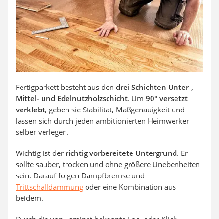
Aluleiter
Tiefengrund
LED-Beamer
Video-Türsprechanlage
Fertigparkett besteht aus den
drei Schichten Unter-,
Mittel- und Edelnutzholzschicht
. Um
90° versetzt
verklebt
, geben sie Stabilität, Maßgenauigkeit und
lassen sich durch jeden ambitionierten Heimwerker
selber verlegen.
Wichtig ist der
richtig vorbereitete Untergrund
. Er
sollte sauber, trocken und ohne größere Unebenheiten
sein. Darauf folgen Dampfbremse und
Trittschalldämmung
oder eine Kombination aus
beidem.
Durch die von Laminat bekannte Loc- oder Klick-