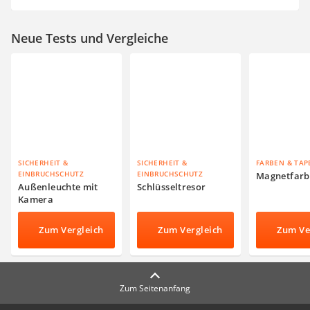
Neue Tests und Vergleiche
SICHERHEIT &
SICHERHEIT &
FARBEN & TAP
EINBRUCHSCHUTZ
EINBRUCHSCHUTZ
Magnetfarb
Außenleuchte mit
Schlüsseltresor
Kamera
Zum Vergleich
Zum Vergleich
Zum Ve
Zum Seitenanfang