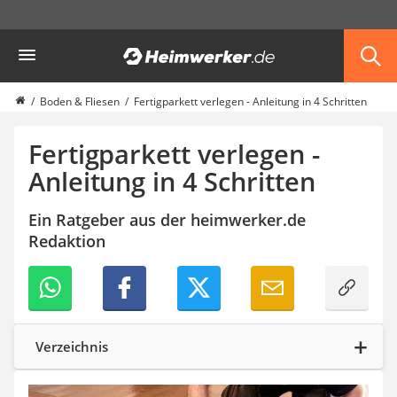
Die beliebtesten Vergleiche nach Kategorie
Heimwerker
Haus & Bau
Außenleuchte mit Kamera
Ozongenerator
Boden & Fliesen
Fertigparkett verlegen - Anleitung in 4 Schritten
Powerbank
Smart-Home-Rauchmelder
Fertigparkett verlegen -
Schlüsseltresor
Anleitung in 4 Schritten
Überwachungskameras außen
Regendusche
Ein Ratgeber aus der heimwerker.de
Reizstromgerät
Redaktion
Infrarot-Thermometer
GPS-Tracker
Heizkissen
Digitale Zeitschaltuhr
Paketbriefkasten
Fensterkontaktschalter
Verzeichnis
Hygrometer
LED-Baustrahler