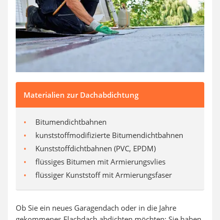
Aluleiter
Tiefengrund
LED-Beamer
Video-Türsprechanlage
Materialien zur Dachabdichtung
Bitumendichtbahnen
kunststoffmodifizierte Bitumendichtbahnen
Kunststoffdichtbahnen (PVC, EPDM)
flüssiges Bitumen mit Armierungsvlies
flüssiger Kunststoff mit Armierungsfaser
Ob Sie ein neues Garagendach oder in die Jahre
gekommenes Flachdach abdichten möchten: Sie haben