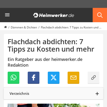
Die beliebtesten Vergleiche nach Kategorie
Heimwerker
Haus & Bau
Außenleuchte mit Kamera
Ozongenerator
Dämmen & Dichten
Flachdach abdichten: 7 Tipps zu Kosten und mehr
Powerbank
Smart-Home-Rauchmelder
Flachdach abdichten: 7
Schlüsseltresor
Tipps zu Kosten und mehr
Überwachungskameras außen
Regendusche
Ein Ratgeber aus der heimwerker.de
Reizstromgerät
Redaktion
Infrarot-Thermometer
GPS-Tracker
Heizkissen
Digitale Zeitschaltuhr
Paketbriefkasten
Fensterkontaktschalter
Verzeichnis
Hygrometer
LED-Baustrahler