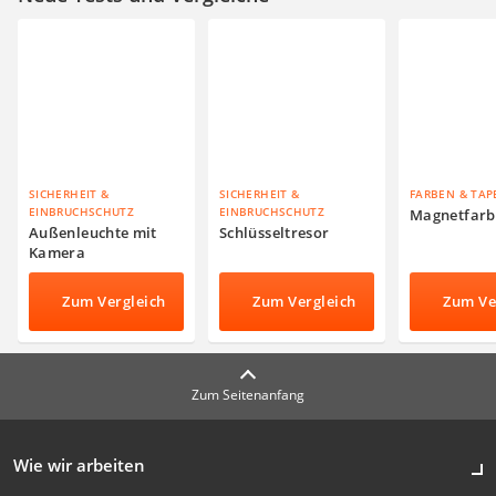
SICHERHEIT &
SICHERHEIT &
FARBEN & TAP
EINBRUCHSCHUTZ
EINBRUCHSCHUTZ
Magnetfarb
Außenleuchte mit
Schlüsseltresor
Kamera
Zum Vergleich
Zum Vergleich
Zum Ve
Zum Seitenanfang
Wie wir arbeiten