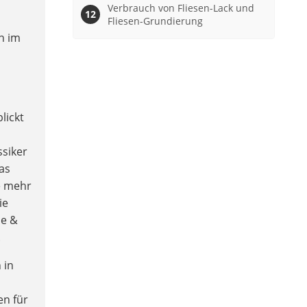
Verbrauch von Fliesen-Lack und
Fliesen-Grundierung
n im
lickt
ssiker
das
e mehr
ie
de &
.
 in
en für