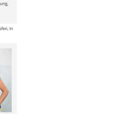
dung,
fen, in