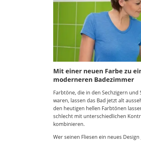
Heizkissen
Digitale Zeitschaltuhr
Paketbriefkasten
Fensterkontaktschalter
Hygrometer
LED-Baustrahler
Aluleiter
Tiefengrund
LED-Beamer
Mit einer neuen Farbe zu e
Video-Türsprechanlage
moderneren Badezimmer
Farbtöne, die in den Sechzigern und 
waren, lassen das Bad jetzt alt auss
den heutigen hellen Farbtönen lassen
schlecht mit unterschiedlichen Kont
kombinieren.
Wer seinen Fliesen ein neues Design