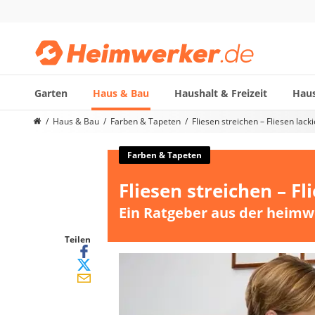
Garten
Haus & Bau
Haushalt & Freizeit
Haus
Die beliebtesten Vergleiche nach Kategorie
Haus & Bau
Farben & Tapeten
Fliesen streichen – Fliesen lack
Haus & Bau
Außenleuchte mit Kamera
Farben & Tapeten
Ozongenerator
Fliesen streichen – Fl
Powerbank
Smart-Home-Rauchmelder
Ein Ratgeber aus der heimw
Schlüsseltresor
Überwachungskameras außen
Teilen
Regendusche
Reizstromgerät
Infrarot-Thermometer
GPS-Tracker