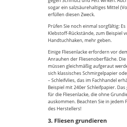
gegen Schmutz und Fett wirken. Auch
sogar ein salzsäurehaltiges Mittel (Vo
erfüllen diesen Zweck.
Prüfen Sie noch einmal sorgfältig: Es
Klebstoff-Rückstände, zum Beispiel v
Handtuchhaken, mehr geben.
Einige Fliesenlacke erfordern vor de
Anrauhen der Fliesenoberfläche. Die
müssen gleichmäßig aufgeraut werde
sich klassisches Schmirgelpapier ode
– Schleifvlies, das im Fachhandel erhä
Beispiel mit 240er Schleifpapier. Das 
für die Fliesenlacke, die ohne Grund
auskommen. Beachten Sie in jedem Fa
des Herstellers!
3. Fliesen grundieren