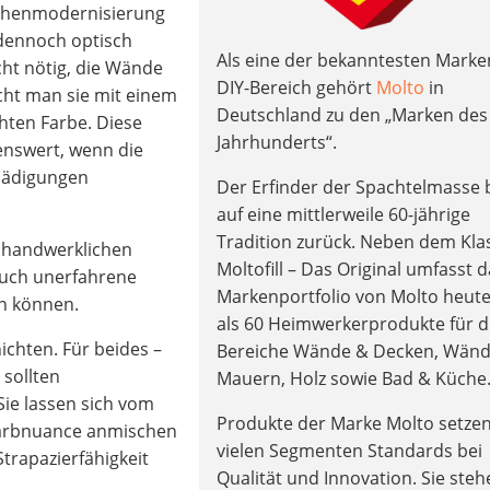
üchenmodernisierung
 dennoch optisch
Als eine der bekanntesten Marke
cht nötig, die Wände
DIY-Bereich gehört
Molto
in
icht man sie mit einem
Deutschland zu den „Marken des
hten Farbe. Diese
Jahrhunderts“.
enswert, wenn die
chädigungen
Der Erfinder der Spachtelmasse b
auf eine mittlerweile 60-jährige
Tradition zurück. Neben dem Kla
e handwerklichen
Moltofill – Das Original umfasst 
auch unerfahrene
Markenportfolio von Molto heut
en können.
als 60 Heimwerkerprodukte für d
ichten. Für beides –
Bereiche Wände & Decken, Wän
sollten
Mauern, Holz sowie Bad & Küche
ie lassen sich vom
Produkte der Marke Molto setzen
Farbnuance anmischen
vielen Segmenten Standards bei
trapazierfähigkeit
Qualität und Innovation. Sie steh