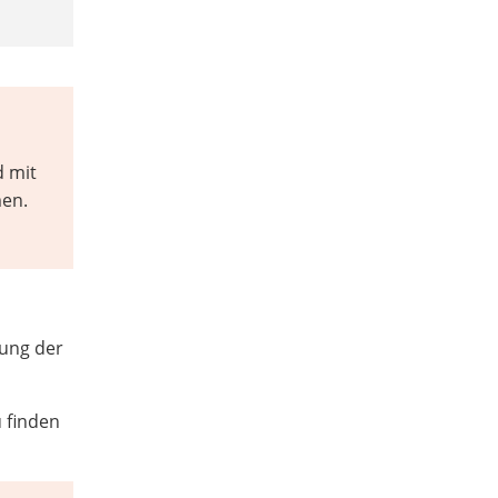
d mit
men.
fung der
u finden