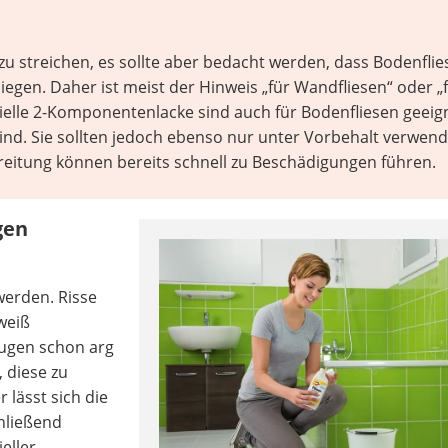
n zu streichen, es sollte aber bedacht werden, dass Bodenfli
egen. Daher ist meist der Hinweis „für Wandfliesen“ oder „
zielle 2-Komponentenlacke sind auch für Bodenfliesen geeig
sind. Sie sollten jedoch ebenso nur unter Vorbehalt verwend
ereitung können bereits schnell zu Beschädigungen führen.
gen
werden. Risse
weiß
fugen schon arg
 diese zu
 lässt sich die
hließend
ieller