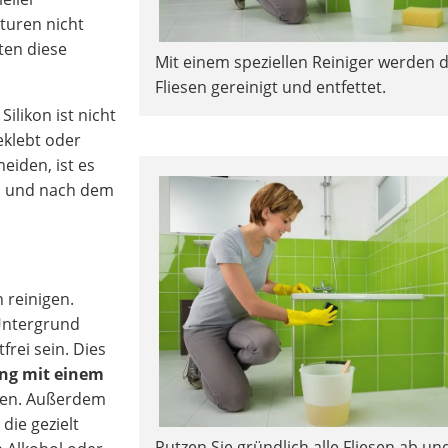
turen nicht
ten diese
Mit einem speziellen Reiniger werden d
Fliesen gereinigt und entfettet.
ilikon ist nicht
klebt oder
eiden, ist es
en und nach dem
n reinigen.
Untergrund
frei sein. Dies
ng mit einem
hen. Außerdem
 die gezielt
Putzen Sie gründlich alle Fliesen ab un