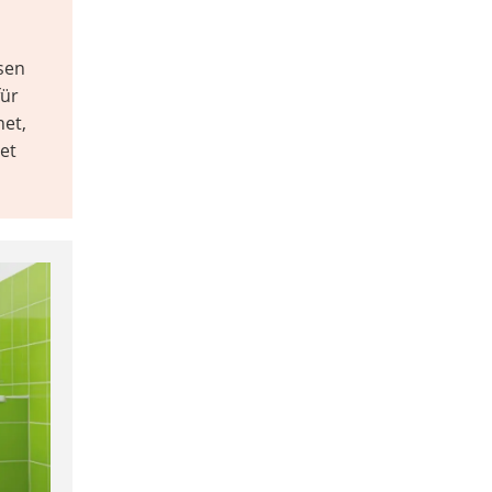
esen
für
net,
et