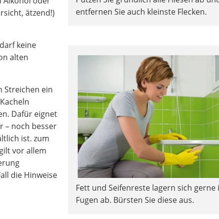
 Alkohol oder
entfernen Sie auch kleinste Flecken.
rsicht, ätzend!)
 darf keine
on alten
m Streichen ein
 Kacheln
n. Dafür eignet
r – noch besser
ltlich ist. zum
gilt vor allem
ierung
ll die Hinweise
Fett und Seifenreste lagern sich gerne 
Fugen ab. Bürsten Sie diese aus.