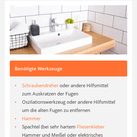
Aluleiter
Tiefengrund
LED-Beamer
Video-Türsprechanlage
Benötigte Werkzeuge
Schraubendreher
oder andere Hilfsmittel
zum Auskratzen der Fugen
Oszilationswerkzeug oder andere Hilfsmittel
um die alten Fugen zu entfernen
Hammer
Spachtel (bei sehr hartem
Fliesenkleber
Hammer und Meißel oder elektrisches