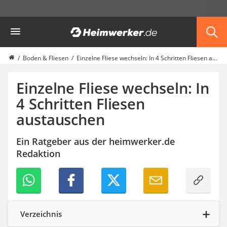
Die beliebtesten Vergleiche nach Kategorie
Heimwerker
Haus & Bau
Außenleuchte mit Kamera
Ozongenerator
Boden & Fliesen
Einzelne Fliese wechseln: In 4 Schritten Fliesen austauschen
Powerbank
Smart-Home-Rauchmelder
Einzelne Fliese wechseln: In
Schlüsseltresor
4 Schritten Fliesen
Überwachungskameras außen
austauschen
Regendusche
Reizstromgerät
Infrarot-Thermometer
Ein Ratgeber aus der heimwerker.de
GPS-Tracker
Redaktion
Heizkissen
Digitale Zeitschaltuhr
Paketbriefkasten
Fensterkontaktschalter
Hygrometer
Verzeichnis
LED-Baustrahler