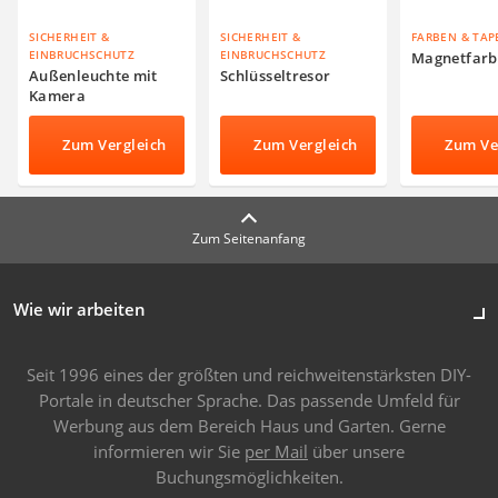
SICHERHEIT &
SICHERHEIT &
FARBEN & TAP
EINBRUCHSCHUTZ
EINBRUCHSCHUTZ
Magnetfarb
Außenleuchte mit
Schlüsseltresor
Kamera
Zum Vergleich
Zum Vergleich
Zum Ve
Zum Seitenanfang
Wie wir arbeiten
Seit 1996 eines der größten und reichweitenstärksten DIY-
Portale in deutscher Sprache. Das passende Umfeld für
Werbung aus dem Bereich Haus und Garten. Gerne
informieren wir Sie
per Mail
über unsere
Buchungsmöglichkeiten.