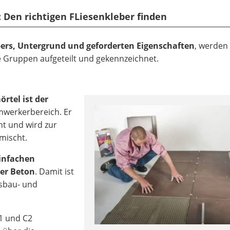
r: Den richtigen FLiesenkleber finden
ers, Untergrund und geforderten Eigenschaften
, werden
he Gruppen aufgeteilt und gekennzeichnet.
tel ist der
werkerbereich. Er
nt und wird zur
mischt.
infachen
der Beton
. Damit ist
usbau- und
1 und C2