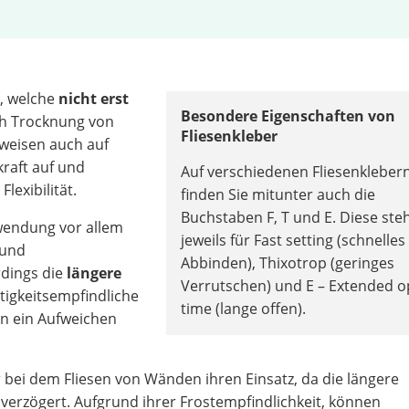
r, welche
nicht erst
Besondere Eigenschaften von
h Trocknung von
Fliesenkleber
 weisen auch auf
kraft auf und
Auf verschiedenen Fliesenkleber
lexibilität.
finden Sie mitunter auch die
Buchstaben F, T und E. Diese ste
wendung vor allem
jeweils für Fast setting (schnelles
 und
Abbinden), Thixotrop (geringes
rdings die
längere
Verrutschen) und E – Extended 
tigkeitsempfindliche
time (lange offen).
n ein Aufweichen
 bei dem Fliesen von Wänden ihren Einsatz, da die längere
verzögert. Aufgrund ihrer Frostempfindlichkeit, können