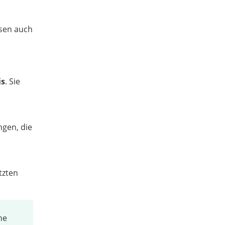
isen auch
is
. Sie
ngen, die
tzten
he