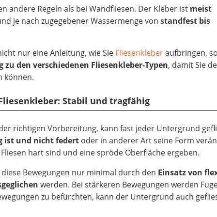
n andere Regeln als bei Wandfliesen. Der Kleber ist
meist
nd je nach zugegebener Wassermenge von
standfest bis
cht nur eine Anleitung, wie Sie
Fliesenkleber
aufbringen, s
 zu den verschiedenen Fliesenkleber-Typen
, damit Sie d
en können.
Fliesenkleber: Stabil und tragfähig
der richtigen Vorbereitung, kann fast jeder Untergrund gefl
g ist und nicht federt
oder in anderer Art seine Form verä
 Fliesen hart sind und eine spröde Oberfläche ergeben.
n diese Bewegungen nur minimal durch den
Einsatz von fle
sgeglichen
werden. Bei stärkeren Bewegungen werden Fuge
 Bewegungen zu befürchten, kann der Untergrund auch geflie