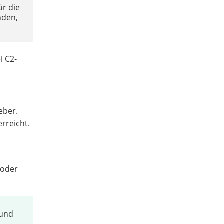
ür die
nden,
i C2-
eber.
erreicht.
 oder
 und