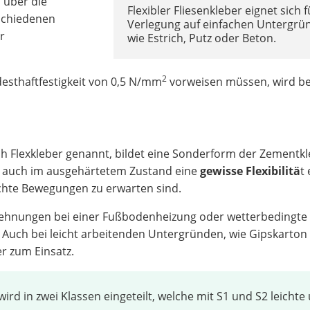
 über die
Flexibler Fliesenkleber eignet sich f
rschiedenen
Verlegung auf einfachen Untergrü
r
wie Estrich, Putz oder Beton.
2
esthaftfestigkeit von 0,5 N/mm
vorweisen müssen, wird be
ch Flexkleber genannt, bildet eine Sonderform der Zementkl
d auch im ausgehärtetem Zustand eine
gewisse Flexibilitä
t 
ichte Bewegungen zu erwarten sind.
hnungen bei einer Fußbodenheizung oder wetterbedingte
Auch bei leicht arbeitenden Untergründen, wie Gipskarton
r zum Einsatz.
ird in zwei Klassen eingeteilt, welche mit S1 und S2 leichte