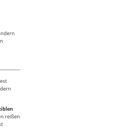
ondern
en
iest
ndern
xiblen
n reißen
st