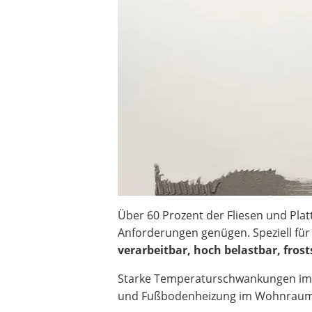
Heizkissen
Digitale Zeitschaltuhr
Paketbriefkasten
Fensterkontaktschalter
Hygrometer
LED-Baustrahler
Aluleiter
Tiefengrund
LED-Beamer
Video-Türsprechanlage
Über 60 Prozent der Fliesen und Pl
Anforderungen genügen. Speziell für 
verarbeitbar, hoch belastbar, fro
Starke Temperaturschwankungen im 
und Fußbodenheizung im Wohnraum e