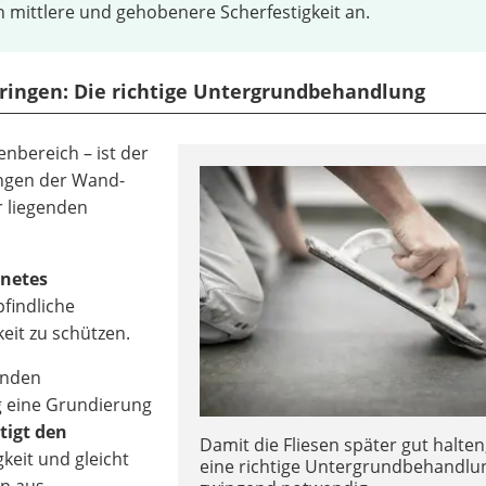
n mittlere und gehobenere Scherfestigkeit an.
fbringen: Die richtige Untergrundbehandlung
enbereich – ist der
ungen der Wand-
 liegenden
gnetes
findliche
eit zu schützen.
enden
g eine Grundierung
tigt den
Damit die Fliesen später gut halten,
gkeit und gleicht
eine richtige Untergrundbehandlu
n aus.