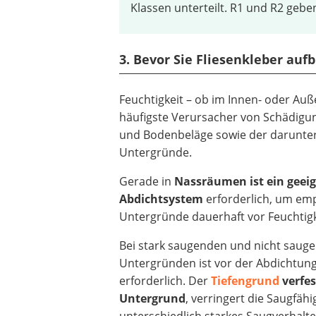
Klassen unterteilt. R1 und R2 gebe
3. Bevor Sie Fliesenkleber au
Feuchtigkeit – ob im Innen- oder Auß
häufigste Verursacher von Schädig
und Bodenbeläge sowie der darunter
Untergründe.
Gerade in
Nassräumen ist ein geei
Abdichtsystem
erforderlich, um emp
Untergründe dauerhaft vor Feuchtigk
Bei stark saugenden und nicht saug
Untergründen ist vor der Abdichtun
erforderlich. Der
Tiefengrund
verfes
Untergrund
, verringert die Saugfähi
unterschiedlich starkes Saugverhalte