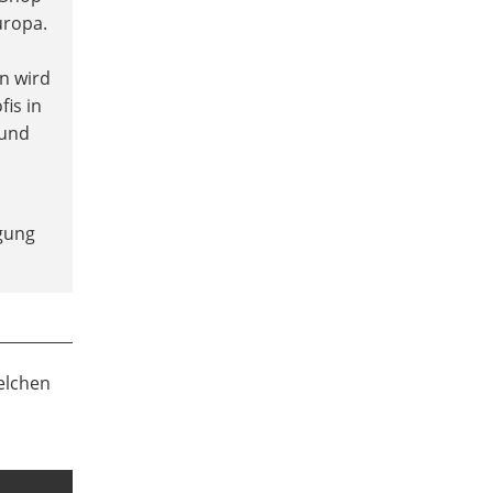
uropa.
n wird
fis in
 und
ügung
elchen