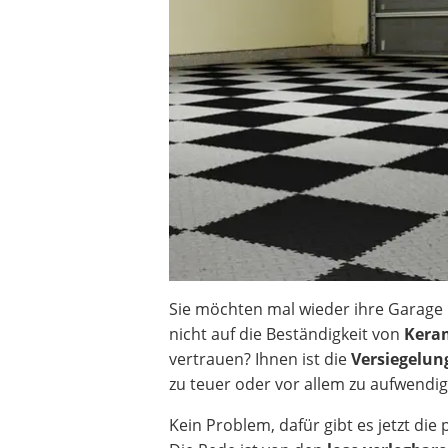
Heizkissen
Digitale Zeitschaltuhr
Paketbriefkasten
Fensterkontaktschalter
Hygrometer
LED-Baustrahler
Aluleiter
Tiefengrund
LED-Beamer
Video-Türsprechanlage
Sie möchten mal wieder ihre Garage 
nicht auf die Beständigkeit von
Keram
vertrauen? Ihnen ist die
Versiegelun
zu teuer oder vor allem zu aufwendig
Kein Problem, dafür gibt es jetzt die 