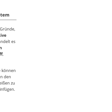
stem
 Gründe,
ive
andelt es
n
ff
,
e können
an den
eißen zu
infügen.