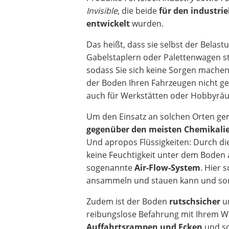
Invisible
, die beide
für den industrie
entwickelt
wurden.
Das heißt, dass sie selbst der Belast
Gabelstaplern oder Palettenwagen s
sodass Sie sich keine Sorgen mache
der Boden Ihren Fahrzeugen nicht ge
auch für Werkstätten oder Hobbyräu
Um den Einsatz an solchen Orten ger
gegenüber den meisten Chemikalie
Und apropos Flüssigkeiten: Durch di
keine Feuchtigkeit unter dem Boden 
sogenannte
Air-Flow-System
. Hier 
ansammeln und stauen kann und sorg
Zudem ist der Boden
rutschsicher
un
reibungslose Befahrung mit Ihrem W
Auffahrtsrampen und Ecken
und sc