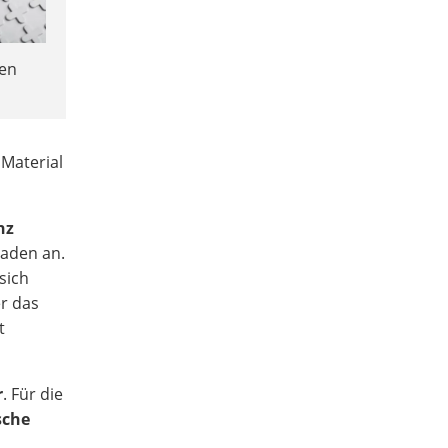
sen
Material
nz
haden an.
sich
er das
t
r
. Für die
sche