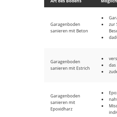
Art des Bodens
Möglich
Gar
Garagenboden
zur
sanieren mit Beton
Besc
dadu
vers
Garagenboden
das 
sanieren mit Estrich
zud
Epox
Garagenboden
nah
sanieren mit
Misc
Epoxidharz
indi