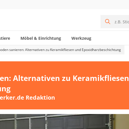
tiere
Möbel & Einrichtung
Werkzeug
den sanieren: Alternativen zu Keramikfliesen und Epoxidharzbeschichtung
n: Alternativen zu Keramikfliese
ung
erker.de Redaktion