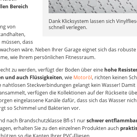
llen Bereich
Dank Klicksystem lassen sich Vinylflie
ung von
schnell verlegen.
tandhalten,
n müssen, dass
wachsen wäre. Neben Ihrer Garage eignet sich das robuste 
me, wie Ihrem persönlichen Fitnessraum.
echt zu werden, verfügt der Boden über eine
hohe Resiste
n und auch Flüssigkeiten
, wie
Motoröl
, richten keinen Sc
e nahtlosen Steckverbindungen gelangt kein Wasser! Damit 
ansammelt, verfügen die Kollektionen auf der Rückseite üb
sorgen eingelassene Kanäle dafür, dass sich das Wasser nich
t so Schimmel und Bakterien vor.
d nach Brandschutzklasse Bfl-s1 nur
schwer entflammba
agen, erhalten Sie zu den einzelnen Produkten auch
prakti
hützen so die Kanten Ihrer PVC-Fliesen.