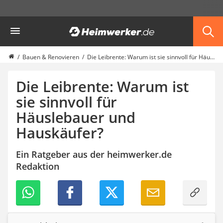
Die beliebtesten Vergleiche nach Kategorie
Heimwerker
Haus & Bau
Außenleuchte mit Kamera
Ozongenerator
Bauen & Renovieren
Die Leibrente: Warum ist sie sinnvoll für Häuslebauer und Hauskäufer?
Powerbank
Smart-Home-Rauchmelder
Die Leibrente: Warum ist
Schlüsseltresor
sie sinnvoll für
Überwachungskameras außen
Häuslebauer und
Regendusche
Reizstromgerät
Hauskäufer?
Infrarot-Thermometer
GPS-Tracker
Ein Ratgeber aus der heimwerker.de
Heizkissen
Redaktion
Digitale Zeitschaltuhr
Paketbriefkasten
Fensterkontaktschalter
Hygrometer
LED-Baustrahler