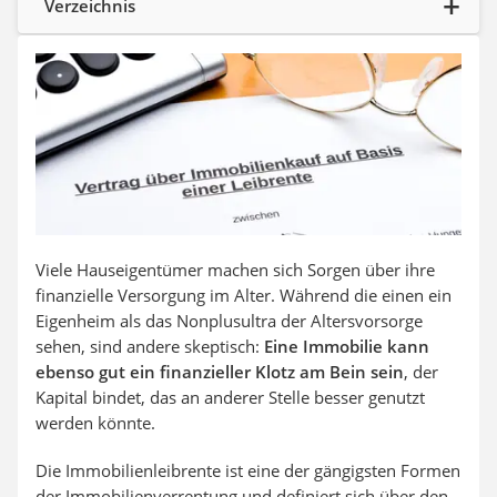
Verzeichnis
Aluleiter
Tiefengrund
LED-Beamer
Video-Türsprechanlage
Viele Hauseigentümer machen sich Sorgen über ihre
finanzielle Versorgung im Alter. Während die einen ein
Eigenheim als das Nonplusultra der Altersvorsorge
sehen, sind andere skeptisch:
Eine Immobilie kann
ebenso gut ein finanzieller Klotz am Bein sein
, der
Kapital bindet, das an anderer Stelle besser genutzt
werden könnte.
Die Immobilienleibrente ist eine der gängigsten Formen
der Immobilienverrentung und definiert sich über den