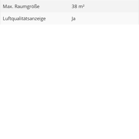
Max. Raumgröße
38 m²
Luftqualitätsanzeige
Ja
Blueair Classic Pro CP7i
Derzeit ab 699,00 € verfügbar
Zum Amazon Angebot
Zum Ebay Angebot
Max. Raumgröße
131 m²
Luftqualitätsanzeige
Ja