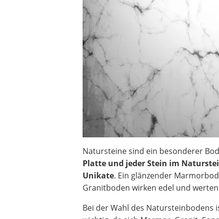
Heizkissen
Digitale Zeitschaltuhr
Paketbriefkasten
Fensterkontaktschalter
Hygrometer
LED-Baustrahler
Aluleiter
Tiefengrund
LED-Beamer
Video-Türsprechanlage
Natursteine sind ein besonderer Bo
Platte und jeder Stein im Naturst
Unikate
. Ein glänzender Marmorbod
Granitboden wirken edel und werte
Bei der Wahl des Natursteinbodens is