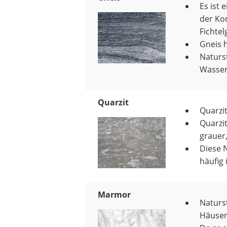
Es ist 
der Kon
Fichte
Gneis h
Naturs
Wasser
Quarzit
Quarzi
Quarzi
grauer,
Diese 
häufig 
Marmor
Naturst
Häuser