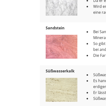
Da er e
Wird er
eine ra
Sandstein
Bei Sa
Mineral
So gib
bei an
Die Fa
Süßwasserkalk
Süßwass
Es hand
erdige
Er läss
Süßwass