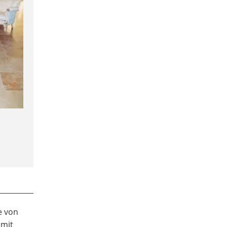
-
e von
 mit