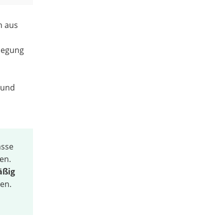
n aus
rlegung
 und
asse
en.
äßig
den.