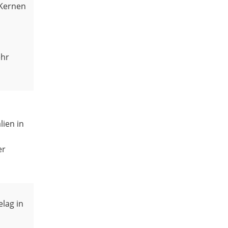
 Kernen
ehr
ien in
er
lag in