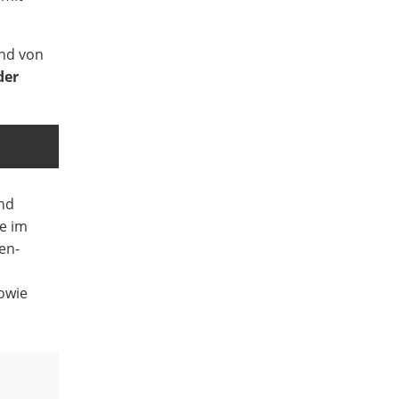
nd von
der
nd
e im
en-
owie