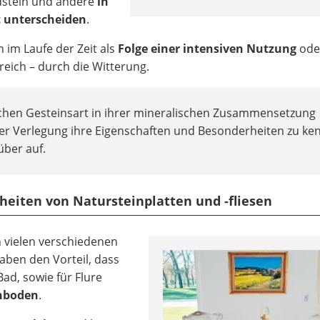
ndstein und andere
in
t unterscheiden
.
im Laufe der Zeit als
Folge einer intensiven Nutzung
ode
reich – durch die Witterung.
eichen Gesteinsart in ihrer mineralischen Zusammensetzung
 der Verlegung ihre Eigenschaften und Besonderheiten zu ke
über auf.
heiten von Natursteinplatten und -fliesen
n vielen verschiedenen
aben den Vorteil, dass
ad, sowie für Flure
chboden
.