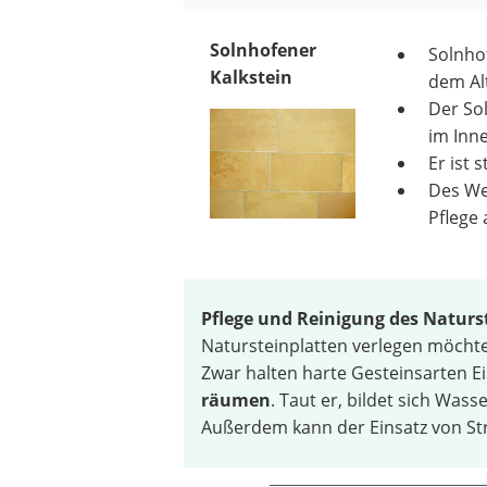
Solnhofener
Solnhof
Kalkstein
dem Al
Der Sol
im Inn
Er ist 
Des We
Pflege 
Pflege und Reinigung des Naturs
Natursteinplatten verlegen möchte
Zwar halten harte Gesteinsarten E
räumen
. Taut er, bildet sich Wass
Außerdem kann der Einsatz von St