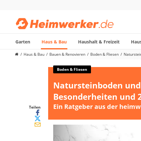
Garten
Haus & Bau
Haushalt & Freizeit
Haus
Die beliebtesten Vergleiche nach Kategorie
Haus & Bau
Bauen & Renovieren
Boden & Fliesen
Naturstei
Haus & Bau
Außenleuchte mit Kamera
Boden & Fliesen
Ozongenerator
Natursteinboden und 
Powerbank
Smart-Home-Rauchmelder
Besonderheiten und 2
Schlüsseltresor
Ein Ratgeber aus der heimw
Überwachungskameras außen
Teilen
Regendusche
Reizstromgerät
Infrarot-Thermometer
GPS-Tracker