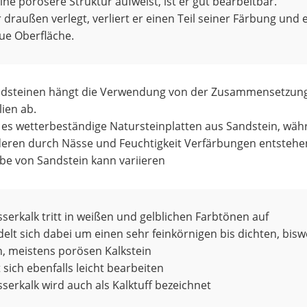
ine porösere Struktur aufweist, ist er gut bearbeitbar.
 draußen verlegt, verliert er einen Teil seiner Färbung und 
ue Oberfläche.
ndsteinen hängt die Verwendung von der Zusammensetzun
ien ab.
t es wetterbeständige Natursteinplatten aus Sandstein, wä
deren durch Nässe und Feuchtigkeit Verfärbungen entstehe
rbe von Sandstein kann variieren
erkalk tritt in weißen und gelblichen Farbtönen auf
elt sich dabei um einen sehr feinkörnigen bis dichten, bisw
n, meistens porösen Kalkstein
t sich ebenfalls leicht bearbeiten
erkalk wird auch als Kalktuff bezeichnet