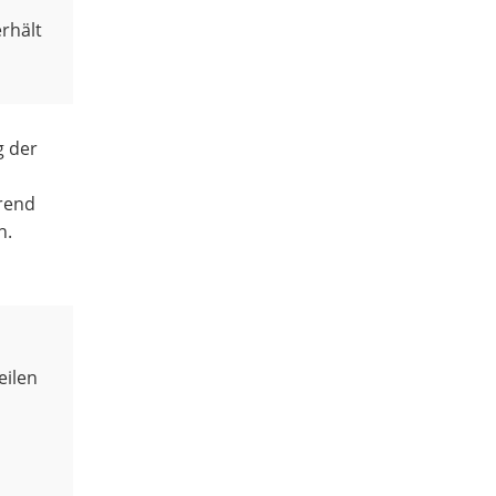
erhält
g der
hrend
n.
eilen