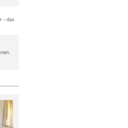
r – das
nnen.