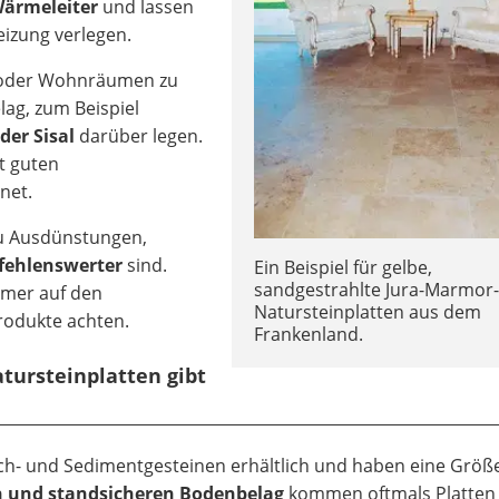
Wärmeleiter
und lassen
izung verlegen.
 oder Wohnräumen zu
lag, zum Beispiel
der Sisal
darüber legen.
t guten
net.
zu Ausdünstungen,
fehlenswerter
sind.
Ein Beispiel für gelbe,
sandgestrahlte Jura-Marmor
mmer auf den
Natursteinplatten aus dem
rodukte achten.
Frankenland.
tursteinplatten gibt
eich- und Sedimentgesteinen erhältlich und haben eine Größ
n und standsicheren Bodenbelag
kommen oftmals Platten