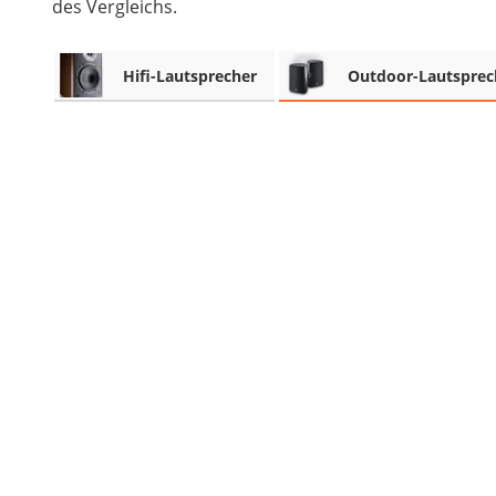
des Vergleichs.
Beschriftungsgerät
Trinkflasche
Hifi-Lautsprecher
Outdoor-Lautsprec
Thermokanne
Elektrische Pfeffermühle
Waschsauger
Geflügelschere
SUP-Board
Ferngesteuertes Auto
Subwoofer
Beheizbare Handschuhe