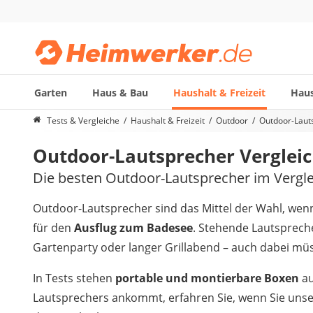
Garten
Haus & Bau
Haushalt & Freizeit
Haus
Die beliebtesten Vergleiche nach Kategorie
Tests & Vergleiche
Haushalt & Freizeit
Outdoor
Outdoor-Laut
Haushalt & Freizeit
Outdoor-Lautsprecher Vergleic
Diascanner
Walkie-Talkie Kinder
Die besten Outdoor-Lautsprecher im Vergle
Nachtsichtgerät
Stunt-Scooter
Outdoor-Lautsprecher sind das Mittel der Wahl, wen
Gusseisen Bräter
für den
Ausflug zum Badesee
. Stehende Lautsprec
Induktionskochfeld
Gartenparty oder langer Grillabend – auch dabei m
Tischgeschirrspüler
Elektronische Dartscheibe
In Tests stehen
portable und montierbare Boxen
au
Wildkamera
Lautsprechers ankommt, erfahren Sie, wenn Sie unse
Wischmopp