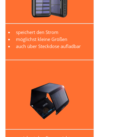
speichert den Strom
möglichst kleine Größen
auch über Steckdose aufladbar
Solar-Ladegerät