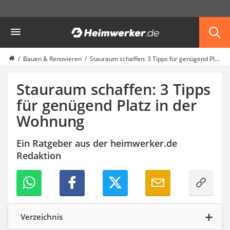
Die beliebtesten Vergleiche nach Kategorie
Heimwerker
Haus & Bau
Außenleuchte mit Kamera
Ozongenerator
Bauen & Renovieren
Stauraum schaffen: 3 Tipps für genügend Platz in der Wohnung
Powerbank
Smart-Home-Rauchmelder
Stauraum schaffen: 3 Tipps
Schlüsseltresor
für genügend Platz in der
Überwachungskameras außen
Wohnung
Regendusche
Reizstromgerät
Infrarot-Thermometer
Ein Ratgeber aus der heimwerker.de
GPS-Tracker
Redaktion
Heizkissen
Digitale Zeitschaltuhr
Paketbriefkasten
Fensterkontaktschalter
Hygrometer
Verzeichnis
LED-Baustrahler