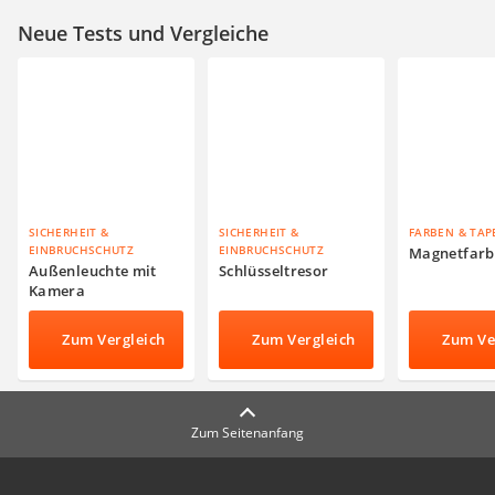
Neue Tests und Vergleiche
SICHERHEIT &
SICHERHEIT &
FARBEN & TAP
EINBRUCHSCHUTZ
EINBRUCHSCHUTZ
Magnetfarb
Außenleuchte mit
Schlüsseltresor
Kamera
Zum Vergleich
Zum Vergleich
Zum Ve
Zum Seitenanfang