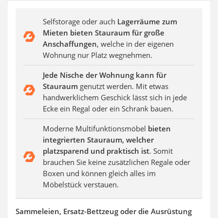
Aluleiter
Tiefengrund
Selfstorage oder auch
Lagerräume zum
LED-Beamer
Mieten bieten Stauraum für große
Video-Türsprechanlage
Anschaffungen
, welche in der eigenen
Wohnung nur Platz wegnehmen.
Jede Nische der Wohnung kann für
Stauraum
genutzt werden. Mit etwas
handwerklichem Geschick lässt sich in jede
Ecke ein Regal oder ein Schrank bauen.
Moderne Multifunktionsmöbel
bieten
integrierten Stauraum, welcher
platzsparend und praktisch ist
. Somit
brauchen Sie keine zusätzlichen Regale oder
Boxen und können gleich alles im
Möbelstück verstauen.
Sammeleien, Ersatz-Bettzeug oder die Ausrüstung