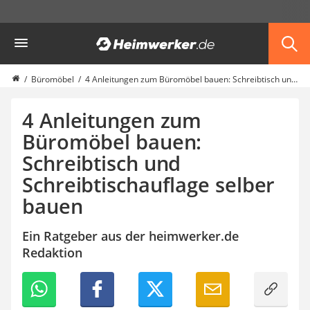
Die beliebtesten Vergleiche nach Kategorie
Heimwerker
Möbel & Einrichtung
Daunenkissen
Wäscheständer
Büromöbel
4 Anleitungen zum Büromöbel bauen: Schreibtisch und Schreibtischauflage selber bauen
Radiowecker
Spülrandloses WC
4 Anleitungen zum
Heizdecke
Büromöbel bauen:
Daunendecken
Schreibtisch und
Backofen
HiFi-Lautsprecher
Schreibtischauflage selber
Samsung-Waschmaschine
bauen
LED-Feuchtraumleuchte
Decke mit Ärmeln
Ein Ratgeber aus der heimwerker.de
4K-Beamer
Redaktion
Schraubendreher-Set
Sägekettenschärfgerät
Geschirrspüler 45 cm
Fußsack