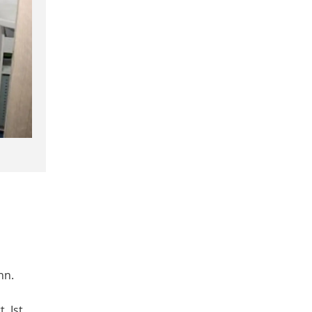
nn.
. Ist