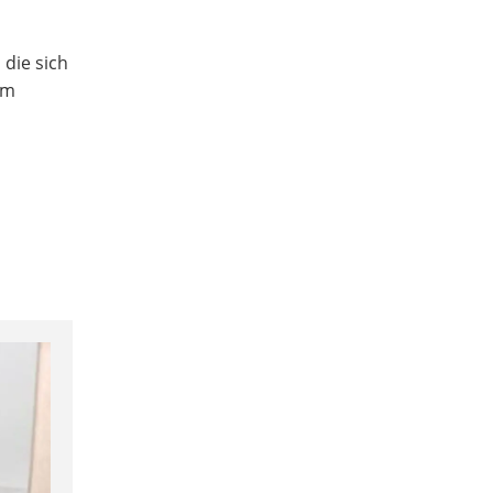
 die sich
rm