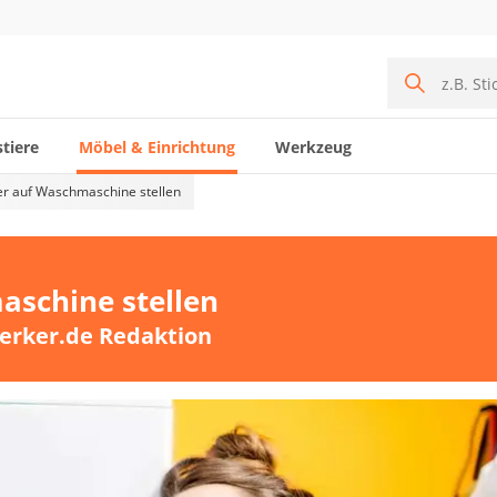
tiere
Möbel & Einrichtung
Werkzeug
er auf Waschmaschine stellen
aschine stellen
erker.de Redaktion