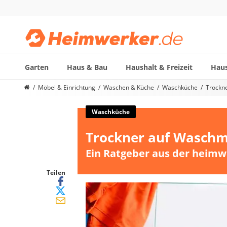
Garten
Haus & Bau
Haushalt & Freizeit
Haus
Die beliebtesten Vergleiche nach Kategorie
Möbel & Einrichtung
Waschen & Küche
Waschküche
Trockn
Möbel & Einrichtung
Daunenkissen
Waschküche
Wäscheständer
Trockner auf Waschm
Radiowecker
Spülrandloses WC
Ein Ratgeber aus der heimw
Heizdecke
Daunendecken
Teilen
Backofen
HiFi-Lautsprecher
Samsung-Waschmaschine
LED-Feuchtraumleuchte