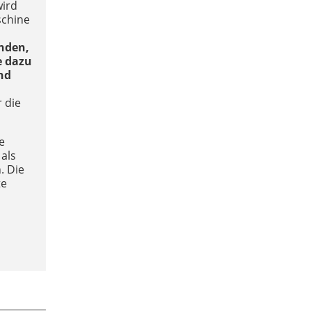
wird
schine
e
nden,
e dazu
nd
 die
e
als
. Die
te
.