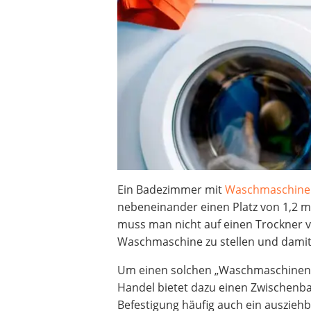
Decke mit Ärmeln
4K-Beamer
Schraubendreher-Set
Sägekettenschärfgerät
Geschirrspüler 45 cm
Fußsack
Steckdosenradio
Seilwinde
Zerkleinerer
Absauganlage
Ein Badezimmer mit
Waschmaschine
nebeneinander einen Platz von 1,2 m
muss man nicht auf einen Trockner ve
Waschmaschine zu stellen und damit 
Um einen solchen „Waschmaschinent
Handel bietet dazu einen Zwischenb
Befestigung häufig auch ein ausziehb