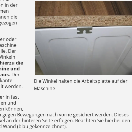
n in der
hmen
önnen die
 gezogen
ter oder
maschine
lle. Der
Winkeln
hierzu die
hine und
 aus.
Der
rkante
Die Winkel halten die Arbeitsplatte auf der
ilt werden.
Maschine
 in fast
ehen und
en können,
ch gegen Bewegungen nach vorne gesichert werden. Dieses
l an der hinteren Seite erfolgen. Beachten Sie hierbei den
 Wand (blau gekennzeichnet).