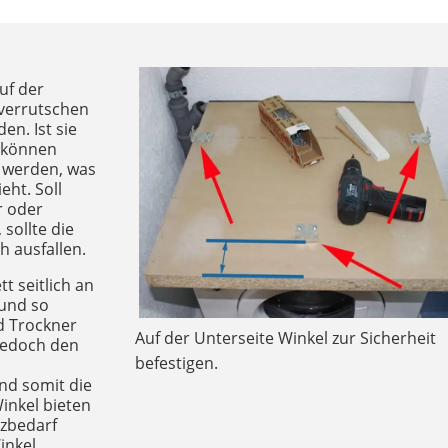
uf der
verrutschen
en. Ist sie
 können
 werden, was
eht. Soll
r oder
sollte die
h ausfallen.
tt seitlich an
 und so
d Trockner
Auf der Unterseite Winkel zur Sicherheit
 jedoch den
befestigen.
nd somit die
inkel bieten
tzbedarf
inkel