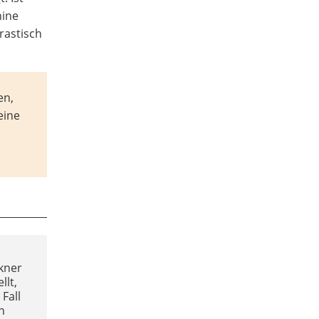
hine
rastisch
en,
eine
kner
llt,
 Fall
n