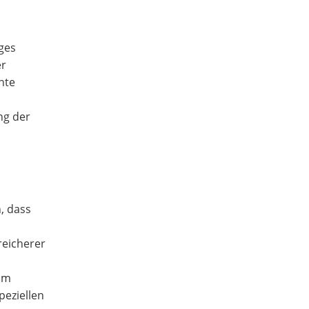
ges
er
nte
ng der
, dass
reicherer
 im
peziellen