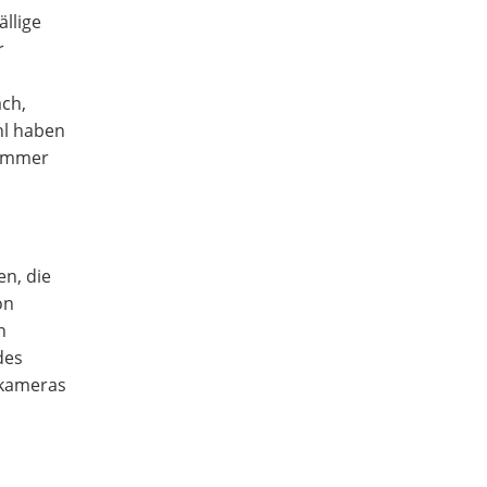
ällige
r
ch,
hl haben
 immer
n, die
on
n
des
skameras