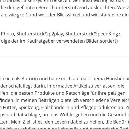
chtstarkes Linsensystem besitzen. Genauso wichtig ist das
e den gefilmten Bereich unterstützend ausleuchten. Wie vi
, wie groß und weit der Blickwinkel und wie stark eine ein
 Photo, Shutterstock/2p2play, Shutterstock/SpeedKingz
olge der im Kaufratgeber verwendeten Bilder sortiert)
beite ich als Autorin und habe mich auf das Thema Hausbeda
idenschaft liegt darin, informative Artikel zu verfassen, die
lfen, die besten Produkte und Ratschläge für ihre pelzigen
 finden. In meinen Beiträgen biete ich verschiedene Verglei
ie Futter, Spielzeug, Halsbändern und Pflegeprodukten an.
Tipps und Ratschläge, um das Wohlergehen und die Gesundhe
zen. Mein Ziel ist es, den Lesern dabei zu helfen, die Bedürf