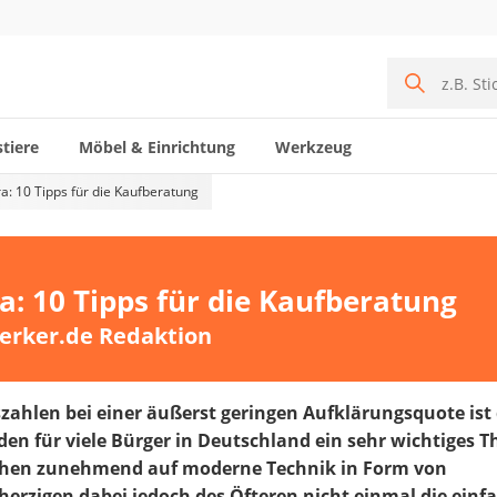
tiere
Möbel & Einrichtung
Werkzeug
 10 Tipps für die Kaufberatung
 10 Tipps für die Kaufberatung
erker.de Redaktion
zahlen bei einer äußerst geringen Aufklärungsquote ist 
den für viele Bürger in Deutschland ein sehr wichtiges 
schen zunehmend auf moderne Technik in Form von
rzigen dabei jedoch des Öfteren nicht einmal die einf