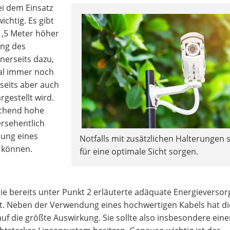
ei dem Einsatz
htig. Es gibt
1,5 Meter höher
ung des
nerseits dazu,
al immer noch
seits aber auch
gestellt wird.
ichend hohe
ersehentlich
hung eines
Notfalls mit zusätzlichen Halterungen 
 können.
für eine optimale Sicht sorgen.
die bereits unter Punkt 2 erläuterte adäquate Energieverso
ht. Neben der Verwendung eines hochwertigen Kabels hat di
auf die größte Auswirkung. Sie sollte also insbesondere ein