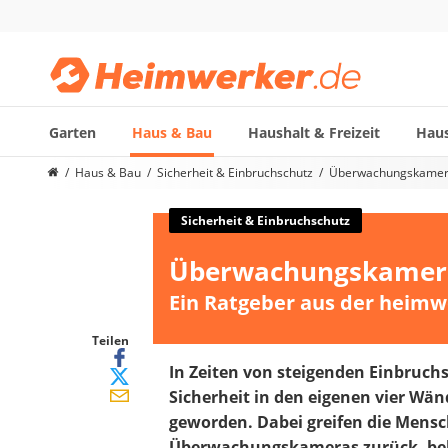
Garten
Haus & Bau
Haushalt & Freizeit
Haus
Die beliebtesten Vergleiche nach Kategorie
Haus & Bau
Sicherheit & Einbruchschutz
Überwachungskamera:
Haus & Bau
Außenleuchte mit Kamera
Sicherheit & Einbruchschutz
Ozongenerator
Überwachungskamera:
Powerbank
Smart-Home-Rauchmelder
Ein Ratgeber aus der heimw
Schlüsseltresor
Überwachungskameras außen
Teilen
Regendusche
In Zeiten von steigenden Einbruchs
Reizstromgerät
Sicherheit in den eigenen vier Wän
Infrarot-Thermometer
geworden. Dabei greifen die Men
GPS-Tracker
Überwachungskameras zurück, behe