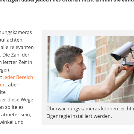
chungskameras
rauf achten,
alle relevanten
. Die Zahl der
n letzter Zeit in
egen.
ht
jeder Bereich
den
, aber
lte
ber diese Wege
n sollte es
Überwachungskameras können leicht 
atmeter sein,
Eigenregie installiert werden.
kwinkel und