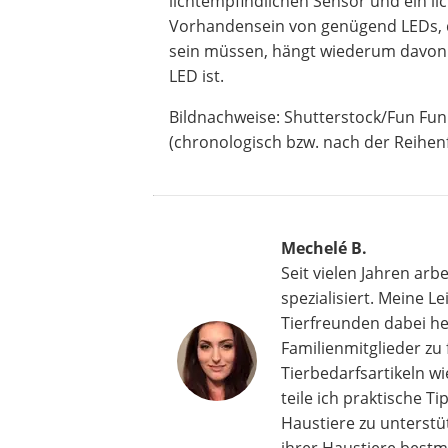
lichtempfindlichen Sensor und ein li
Vorhandensein von genügend LEDs, di
sein müssen, hängt wiederum davon ab
LED ist.
Bildnachweise: Shutterstock/Fun Fun
(chronologisch bzw. nach der Reihenf
Mechelé B.
Seit vielen Jahren ar
spezialisiert. Meine Le
Tierfreunden dabei he
Familienmitglieder zu
Tierbedarfsartikeln w
teile ich praktische 
Haustiere zu unterstüt