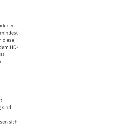
andener
umindest
r diese
r dem HD-
HD-
r
st
g sind
sen sich