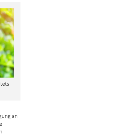
stets
rgung an
e
en