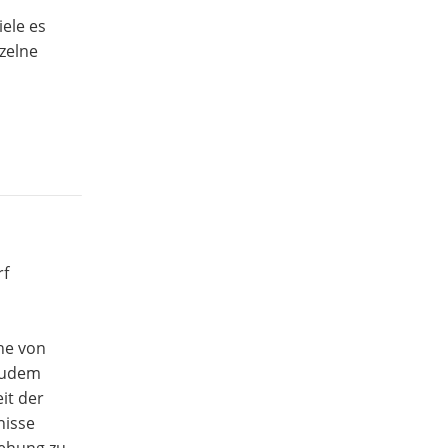
ele es
zelne
rf
che von
 Zudem
it der
nisse