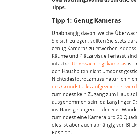
Heizkissen
Tipps.
Digitale Zeitschaltuhr
Tipp 1: Genug Kameras
Paketbriefkasten
Fensterkontaktschalter
Unabhängig davon, welche Überwa
Hygrometer
Sie sich zulegen, sollten Sie stets da
LED-Baustrahler
genug Kameras zu erwerben, sodass 
Aluleiter
Räume und Plätze visuell erfasst sind
Tiefengrund
intakten
Überwachungskameras
ist i
LED-Beamer
den Haushalten nicht umsonst gesti
Video-Türsprechanlage
Nichtsdestotrotz muss natürlich nic
des Grundstücks aufgezeichnet wer
zumindest kein Zugang zum Haus sol
ausgenommen sein, da Langfinger ü
ins Haus gelangen. In den vier Wände
zumindest eine Kamera pro 20 Quadr
dies ist aber auch abhängig von Blic
Position.