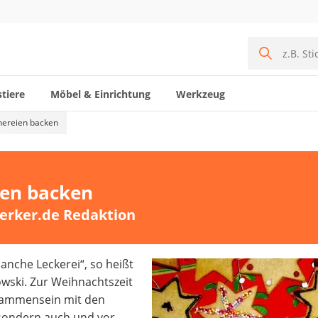
tiere
Möbel & Einrichtung
Werkzeug
ereien backen
en backen
erker.de Redaktion
anche Leckerei“, so heißt
owski. Zur Weihnachtszeit
isammensein mit den
 sondern auch und vor