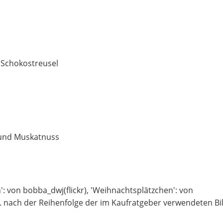
 Schokostreusel
t und Muskatnuss
: von bobba_dwj(flickr), 'Weihnachtsplätzchen': von
w. nach der Reihenfolge der im Kaufratgeber verwendeten Bi