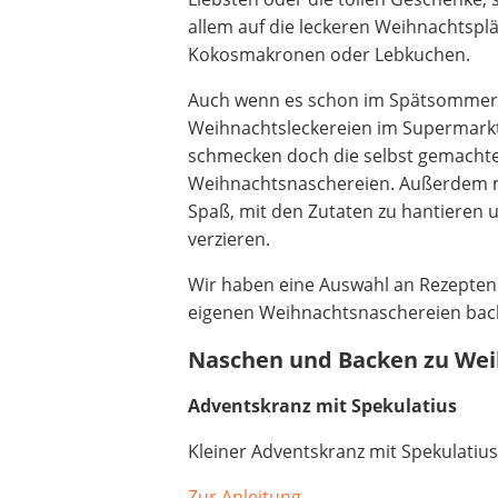
Beschriftungsgerät
allem auf die leckeren Weihnachtspl
Trinkflasche
Kokosmakronen oder Lebkuchen.
Thermokanne
Auch wenn es schon im Spätsommer/
Elektrische Pfeffermühle
Weihnachtsleckereien im Supermarkt
Waschsauger
schmecken doch die selbst gemacht
Geflügelschere
Weihnachtsnaschereien. Außerdem m
SUP-Board
Spaß, mit den Zutaten zu hantieren u
Ferngesteuertes Auto
verzieren.
Subwoofer
Beheizbare Handschuhe
Wir haben eine Auswahl an Rezepten 
eigenen Weihnachtsnaschereien bac
Naschen und Backen zu We
Adventskranz mit Spekulatius
Kleiner Adventskranz mit Spekulatius
Zur Anleitung