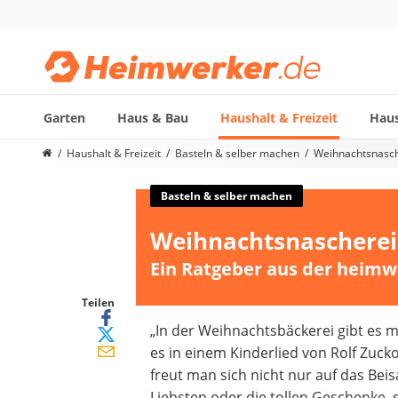
Garten
Haus & Bau
Haushalt & Freizeit
Haus
Die beliebtesten Vergleiche nach Kategorie
Haushalt & Freizeit
Basteln & selber machen
Weihnachtsnasch
Haushalt & Freizeit
Diascanner
Basteln & selber machen
Walkie-Talkie Kinder
Weihnachtsnascherei
Nachtsichtgerät
Stunt-Scooter
Ein Ratgeber aus der heimw
Gusseisen Bräter
Induktionskochfeld
Teilen
Tischgeschirrspüler
„In der Weihnachtsbäckerei gibt es m
Elektronische Dartscheibe
es in einem Kinderlied von Rolf Zuck
Wildkamera
freut man sich nicht nur auf das Be
Wischmopp
Liebsten oder die tollen Geschenke,