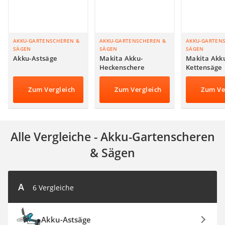
Auffahrrampe
AKKU-GARTENSCHEREN &
AKKU-GARTENSCHEREN &
AKKU-GARTEN
SÄGEN
SÄGEN
SÄGEN
Akku-Astsäge
Makita Akku-
Makita Akk
Heckenschere
Kettensäge
Zum Vergleich
Zum Vergleich
Zum Ve
Alle Vergleiche - Akku-Gartenscheren
& Sägen
A
6 Vergleiche
Akku-Astsäge