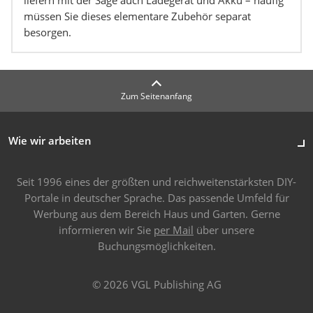
liefern mit der Säge auch Ladegerät und Akku – häufig
müssen Sie dieses elementare Zubehör separat
besorgen.
Zum Seitenanfang
Wie wir arbeiten
Seit 1996 eines der größten und reichweitenstärksten DIY-
Portale in deutscher Sprache. Das passende Umfeld für
Werbung aus dem Bereich Haus und Garten. Gerne
informieren wir Sie
per Mail
über unsere
Buchungsmöglichkeiten.
© 2026 VGL Publishing AG