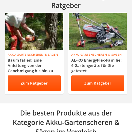
Ratgeber
AKKU-GARTENSCHEREN & SÄGEN
AKKU-GARTENSCHEREN & SÄGEN
Baum fällen: Eine
AL-KO EnergyFlex-Familie:
Anleitung von der
6 Gartengeräte für Sie
Genehmigung bis hin zu
getestet
den Kosten
Zum Ratgeber
Zum Ratgeber
Die besten Produkte aus der
Kategorie Akku-Gartenscheren &
Sägen im Vergleich