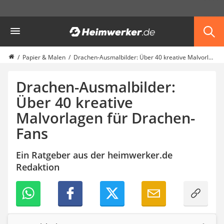
Die beliebtesten Vergleiche nach Kategorie
Heimwerker
Haushalt & Freizeit
Diascanner
Walkie-Talkie Kinder
Papier & Malen
Drachen-Ausmalbilder: Über 40 kreative Malvorlagen für Drachen-Fans
Nachtsichtgerät
Gusseisen Bräter
Drachen-Ausmalbilder:
Induktionskochfeld
Über 40 kreative
Tischgeschirrspüler
Malvorlagen für Drachen-
Elektronische Dartscheibe
Wildkamera
Fans
Wischmopp
Beschriftungsgerät
Ein Ratgeber aus der heimwerker.de
Trinkflasche
Redaktion
Thermokanne
Elektrische Pfeffermühle
Waschsauger
Geflügelschere
SUP-Board