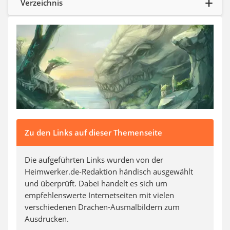
Verzeichnis
Ferngesteuertes Auto
Subwoofer
Beheizbare Handschuhe
Ferngesteuerter Hubschrauber
Zu den Links auf dieser Themenseite
Die aufgeführten Links wurden von der
Heimwerker.de-Redaktion händisch ausgewählt
und überprüft. Dabei handelt es sich um
empfehlenswerte Internetseiten mit vielen
verschiedenen Drachen-Ausmalbildern zum
Ausdrucken.