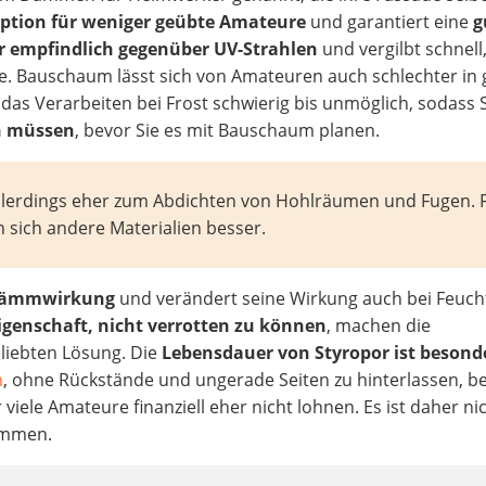
ption für weniger geübte Amateure
und garantiert eine
g
r empfindlich gegenüber UV-Strahlen
und vergilbt schnell
te. Bauschaum lässt sich von Amateuren auch schlechter in
das Verarbeiten bei Frost schwierig bis unmöglich, sodass 
en müssen
, bevor Sie es mit Bauschaum planen.
llerdings eher zum Abdichten von Hohlräumen und Fugen. 
sich andere Materialien besser.
 Dämmwirkung
und verändert seine Wirkung auch bei Feucht
igenschaft, nicht verrotten zu können
, machen die
eliebten Lösung. Die
Lebensdauer von Styropor ist besond
n
, ohne Rückstände und ungerade Seiten zu hinterlassen, b
ür viele Amateure finanziell eher nicht lohnen. Es ist daher ni
dämmen.