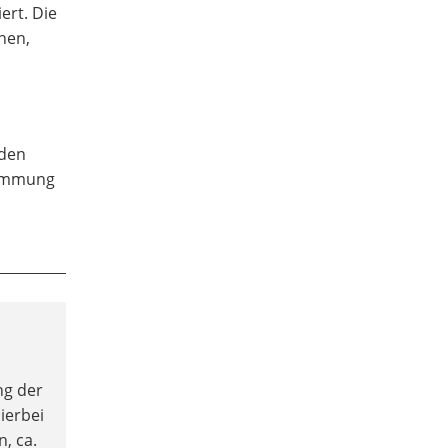
ert. Die
nen,
nden
dämmung
ng der
ierbei
n, ca.