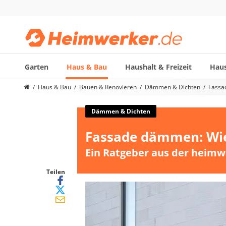
Garten
Haus & Bau
Haushalt & Freizeit
Haus
Die beliebtesten Vergleiche nach Kategorie
Haus & Bau
Bauen & Renovieren
Dämmen & Dichten
Fassa
Haus & Bau
Außenleuchte mit Kamera
Dämmen & Dichten
Ozongenerator
Fassade dämmen: Wie 
Powerbank
Smart-Home-Rauchmelder
Ein Ratgeber aus der heimw
Schlüsseltresor
Überwachungskameras außen
Teilen
Regendusche
Reizstromgerät
Infrarot-Thermometer
GPS-Tracker