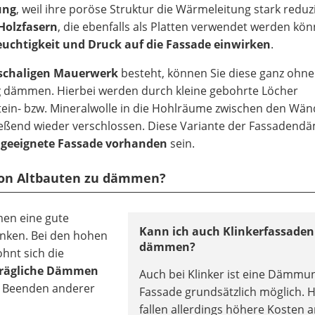
ung
, weil ihre poröse Struktur die Wärmeleitung stark reduzi
Holzfasern
, die ebenfalls als Platten verwendet werden kön
euchtigkeit und Druck auf die Fassade einwirken
.
ischaligen Mauerwerk
besteht, können Sie diese ganz ohne
g
dämmen. Hierbei werden durch kleine gebohrte Löcher
in- bzw. Mineralwolle in die Hohlräume zwischen den Wä
ießend wieder verschlossen. Diese Variante der Fassaden
 geeignete Fassade vorhanden
sein.
e von Altbauten zu dämmen?
men eine gute
Kann ich auch Klinkerfassaden
enken. Bei den hohen
dämmen?
hnt sich die
rägliche Dämmen
Auch bei Klinker ist eine Dämmu
m Beenden anderer
Fassade grundsätzlich möglich. H
fallen allerdings höhere Kosten a