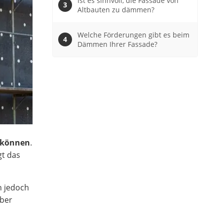
Ist es sinnvoll, die Fassade von
Altbauten zu dämmen?
Welche Förderungen gibt es beim
Dämmen Ihrer Fassade?
n können
.
gt das
n jedoch
eber