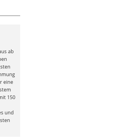
aus ab
ben
gsten
ämmung
r eine
stem
mit 150
es und
osten