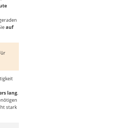
ute
,
 geraden
Sie
auf
Für
igkeit
ers lang
.
enötigen
cht stark