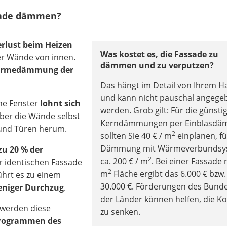
ssade dämmen?
rlust beim Heizen
Was kostet es, die Fassade zu
r Wände von innen.
dämmen und zu verputzen?
ärmedämmung der
Das hängt im Detail von Ihrem H
und kann nicht pauschal angege
ne Fenster
lohnt sich
werden. Grob gilt: Für die günsti
ber die Wände selbst
Kerndämmungen per Einblasd
 und Türen herum.
2
sollten Sie 40 € / m
einplanen, fü
Dämmung mit Wärmeverbundsy
 zu 20 % der
2
ca. 200 € / m
. Bei einer Fassade 
r identischen Fassade
2
m
Fläche ergibt das 6.000 € bzw.
rt es zu einem
30.000 €. Förderungen des Bund
niger Durchzug
.
der Länder können helfen, die K
 werden diese
zu senken.
rogrammen des