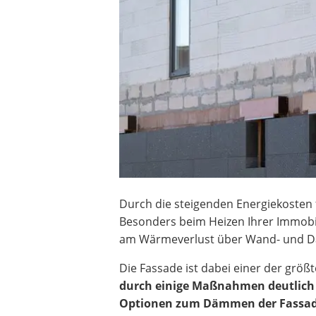
Heizkissen
Digitale Zeitschaltuhr
Paketbriefkasten
Fensterkontaktschalter
Hygrometer
LED-Baustrahler
Aluleiter
Tiefengrund
LED-Beamer
Video-Türsprechanlage
Durch die steigenden Energiekosten f
Besonders beim Heizen Ihrer Immobi
am Wärmeverlust über Wand- und Da
Die Fassade ist dabei einer der größ
durch einige Maßnahmen deutlich 
Optionen zum Dämmen der Fassa