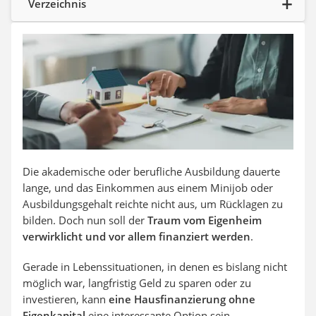
Verzeichnis
Aluleiter
Tiefengrund
LED-Beamer
Video-Türsprechanlage
Die akademische oder berufliche Ausbildung dauerte
lange, und das Einkommen aus einem Minijob oder
Ausbildungsgehalt reichte nicht aus, um Rücklagen zu
bilden. Doch nun soll der
Traum vom Eigenheim
verwirklicht und vor allem finanziert werden
.
Gerade in Lebenssituationen, in denen es bislang nicht
möglich war, langfristig Geld zu sparen oder zu
investieren, kann
eine Hausfinanzierung ohne
Eigenkapital
eine interessante Option sein.