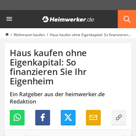
Die beliebtesten Vergleiche nach Kategorie
Heimwerker
Haus & Bau
Außenleuchte mit Kamera
Ozongenerator
Wohnraum kaufen
Haus kaufen ohne Eigenkapital: So finanzieren Sie Ihr Eigenheim
Powerbank
Smart-Home-Rauchmelder
Haus kaufen ohne
Schlüsseltresor
Eigenkapital: So
Überwachungskameras außen
finanzieren Sie Ihr
Regendusche
Reizstromgerät
Eigenheim
Infrarot-Thermometer
GPS-Tracker
Ein Ratgeber aus der heimwerker.de
Heizkissen
Redaktion
Digitale Zeitschaltuhr
Paketbriefkasten
Fensterkontaktschalter
Hygrometer
LED-Baustrahler