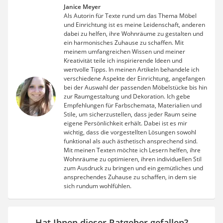
Janice Meyer
Als Autorin für Texte rund um das Thema Möbel
und Einrichtung ist es meine Leidenschaft, anderen
dabei zu helfen, ihre Wohnräume zu gestalten und
ein harmonisches Zuhause zu schaffen. Mit
meinem umfangreichen Wissen und meiner
Kreativität teile ich inspirierende Ideen und
wertvolle Tipps. In meinen Artikeln behandele ich
verschiedene Aspekte der Einrichtung, angefangen
bei der Auswahl der passenden Möbelstücke bis hin
zur Raumgestaltung und Dekoration. Ich gebe
Empfehlungen für Farbschemata, Materialien und
Stile, um sicherzustellen, dass jeder Raum seine
eigene Persönlichkeit erhält. Dabei ist es mir
wichtig, dass die vorgestellten Lösungen sowohl
funktional als auch ästhetisch ansprechend sind.
Mit meinen Texten möchte ich Lesern helfen, ihre
Wohnräume zu optimieren, ihren individuellen Stil
zum Ausdruck zu bringen und ein gemütliches und
ansprechendes Zuhause zu schaffen, in dem sie
sich rundum wohlfühlen.
Hat Ihnen dieser Ratgeber gefallen?