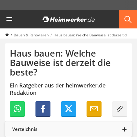
Die beliebtesten Vergleiche nach Kategorie
Heimwerker
Haus & Bau
Außenleuchte mit Kamera
Ozongenerator
Bauen & Renovieren
Haus bauen: Welche Bauweise ist derzeit die beste?
Powerbank
Smart-Home-Rauchmelder
Haus bauen: Welche
Schlüsseltresor
Bauweise ist derzeit die
Überwachungskameras außen
beste?
Regendusche
Reizstromgerät
Infrarot-Thermometer
Ein Ratgeber aus der heimwerker.de
GPS-Tracker
Redaktion
Heizkissen
Digitale Zeitschaltuhr
Paketbriefkasten
Fensterkontaktschalter
Hygrometer
Verzeichnis
LED-Baustrahler