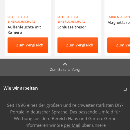
SICHERHEIT &
SICHERHEIT &
FARBEN & TAP
EINBRUCHSCHUTZ
EINBRUCHSCHUTZ
Magnetfarb
Außenleuchte mit
Schlüsseltresor
Kamera
Zum Vergleich
Zum Vergleich
Zum Ve
Zum Seitenanfang
Wie wir arbeiten
Seit 1996 eines der größten und reichweitenstärksten DIY-
Portale in deutscher Sprache. Das passende Umfeld für
Werbung aus dem Bereich Haus und Garten. Gerne
informieren wir Sie
per Mail
über unsere