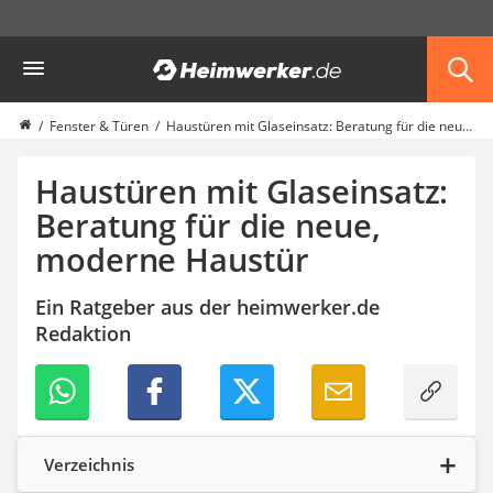
Die beliebtesten Vergleiche nach Kategorie
Heimwerker
Haus & Bau
Außenleuchte mit Kamera
Ozongenerator
Fenster & Türen
Haustüren mit Glaseinsatz: Beratung für die neue, moderne Haustür
Powerbank
Smart-Home-Rauchmelder
Haustüren mit Glaseinsatz:
Schlüsseltresor
Beratung für die neue,
Überwachungskameras außen
moderne Haustür
Regendusche
Reizstromgerät
Infrarot-Thermometer
Ein Ratgeber aus der heimwerker.de
GPS-Tracker
Redaktion
Heizkissen
Digitale Zeitschaltuhr
Paketbriefkasten
Fensterkontaktschalter
Hygrometer
Verzeichnis
LED-Baustrahler