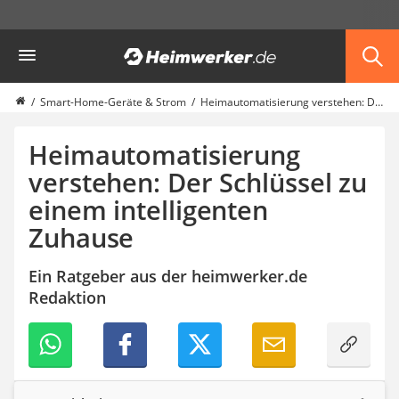
Die beliebtesten Vergleiche nach Kategorie
Heimwerker
Haus & Bau
Außenleuchte mit Kamera
Ozongenerator
Smart-Home-Geräte & Strom
Heimautomatisierung verstehen: Der Schlüssel zu einem intelligenten Zuhause
Powerbank
Smart-Home-Rauchmelder
Heimautomatisierung
Schlüsseltresor
verstehen: Der Schlüssel zu
Überwachungskameras außen
einem intelligenten
Regendusche
Reizstromgerät
Zuhause
Infrarot-Thermometer
GPS-Tracker
Ein Ratgeber aus der heimwerker.de
Heizkissen
Redaktion
Digitale Zeitschaltuhr
Paketbriefkasten
Fensterkontaktschalter
Hygrometer
LED-Baustrahler