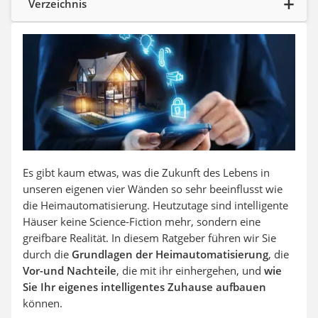
Verzeichnis
Aluleiter
Tiefengrund
LED-Beamer
Video-Türsprechanlage
Es gibt kaum etwas, was
die Zukunft des Lebens in
unseren eigenen vier Wänden so sehr beeinflusst wie
die Heimautomatisierung. Heutzutage sind intelligente
Häuser keine Science-Fiction mehr, sondern eine
greifbare Realität. In diesem Ratgeber führen wir Sie
durch die
Grundlagen der Heimautomatisierung
, die
Vor-und Nachteile
, die mit ihr einhergehen, und
wie
Sie Ihr eigenes intelligentes Zuhause aufbauen
können.