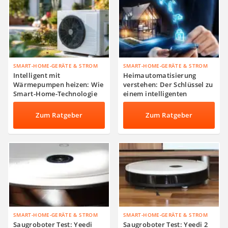
SMART-HOME-GERÄTE & STROM
SMART-HOME-GERÄTE & STROM
Intelligent mit
Heimautomatisierung
Wärmepumpen heizen: Wie
verstehen: Der Schlüssel zu
Smart-Home-Technologie
einem intelligenten
das Heizen verbessern
Zuhause
kann
Zum Ratgeber
Zum Ratgeber
SMART-HOME-GERÄTE & STROM
SMART-HOME-GERÄTE & STROM
Saugroboter Test: Yeedi
Saugroboter Test: Yeedi 2