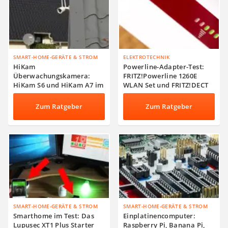
SMART-HOME-GERÄTE & STROM
ELEKTROTECHNIK
HiKam
Powerline-Adapter-Test:
Überwachungskamera:
FRITZ!Powerline 1260E
HiKam S6 und HiKam A7 im
WLAN Set und FRITZ!DECT
Indoor- und Outdoor-Test
Repeater 100
Zum Ratgeber
Zum Ratgeber
SMART-HOME-GERÄTE & STROM
SMART-HOME-GERÄTE & STROM
Smarthome im Test: Das
Einplatinencomputer:
Lupusec XT1 Plus Starter
Raspberry Pi, Banana Pi,