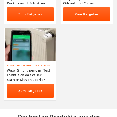
Pack in nur 3 Schritten
Odroid und Co. im
einfach installieren
Vergleich
Zum Ratgeber
Zum Ratgeber
SMART-HOME-GERÄTE & STROM
Wiser Smarthome im Test -
Lohnt sich das Wiser
Starter Kit von Eberle?
Zum Ratgeber