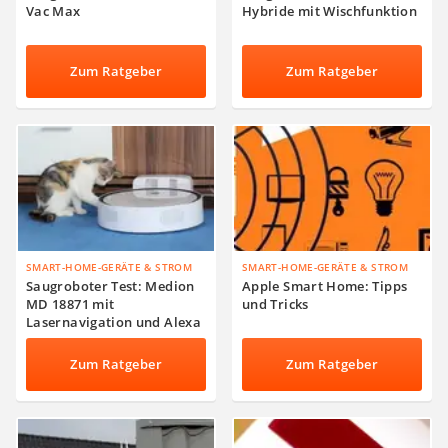
Vac Max
Hybride mit Wischfunktion
Zum Ratgeber
Zum Ratgeber
SMART-HOME-GERÄTE & STROM
SMART-HOME-GERÄTE & STROM
Saugroboter Test: Medion
Apple Smart Home: Tipps
MD 18871 mit
und Tricks
Lasernavigation und Alexa
Zum Ratgeber
Zum Ratgeber