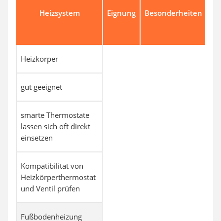
Nu
Heizsystem
Eignung
Besonderheiten
ac
so
Heizkörper
gut geeignet
smarte Thermostate
lassen sich oft direkt
einsetzen
Kompatibilität von
Heizkörperthermostat
und Ventil prüfen
Fußbodenheizung