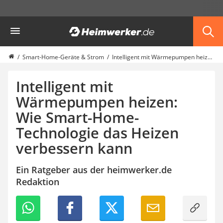
Die beliebtesten Vergleiche nach Kategorie
Heimwerker
Haus & Bau
Außenleuchte mit Kamera
Ozongenerator
Smart-Home-Geräte & Strom
Intelligent mit Wärmepumpen heizen: Wie Smart-Home-Technologie das Heizen verbessern kann
Powerbank
Smart-Home-Rauchmelder
Intelligent mit
Schlüsseltresor
Wärmepumpen heizen:
Überwachungskameras außen
Wie Smart-Home-
Regendusche
Reizstromgerät
Technologie das Heizen
Infrarot-Thermometer
verbessern kann
GPS-Tracker
Heizkissen
Ein Ratgeber aus der heimwerker.de
Digitale Zeitschaltuhr
Redaktion
Paketbriefkasten
Fensterkontaktschalter
Hygrometer
LED-Baustrahler