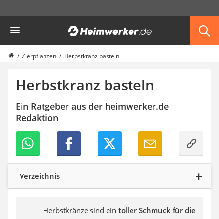
Die beliebtesten Vergleiche nach Kategorie
Heimwerker
Garten
Akku-Laubsauger
Faltpavillon
Zierpflanzen
Herbstkranz basteln
Motorhacke
Schlauchtrommel
Herbstkranz basteln
Solar-Lichterkette außen
Teleskopleiter
Ein Ratgeber aus der heimwerker.de
Ameisengift
Redaktion
Pavillon
Sichtschutzstreifen
Akku-Laubbläser
Akku-Vertikutierer
Koifutter
Verzeichnis
Kassettenmarkise
Bosch-Heckenschere
Stihl-Laubbläser
Herbstkränze sind ein
toller Schmuck für die
Minidumper