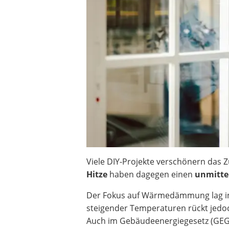
Heizkissen
Digitale Zeitschaltuhr
Paketbriefkasten
Fensterkontaktschalter
Hygrometer
LED-Baustrahler
Aluleiter
Tiefengrund
LED-Beamer
Video-Türsprechanlage
Viele DIY-Projekte verschönern das 
Hitze
haben dagegen einen
unmitte
Der Fokus auf Wärmedämmung lag in 
steigender Temperaturen rückt je
Auch im Gebäudeenergiegesetz (GEG)