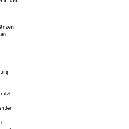
zeit- und
gänzen
ten
ufig
nutzt
genden
rt