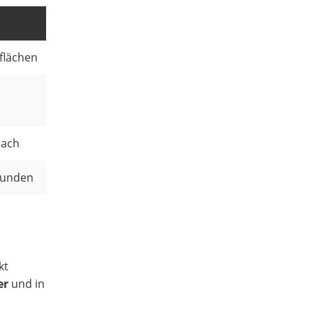
flächen
Dach
Stunden
kt
er
und in