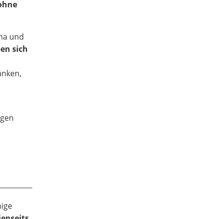
ohne
ema und
en sich
änken,
agen
nige
enseits