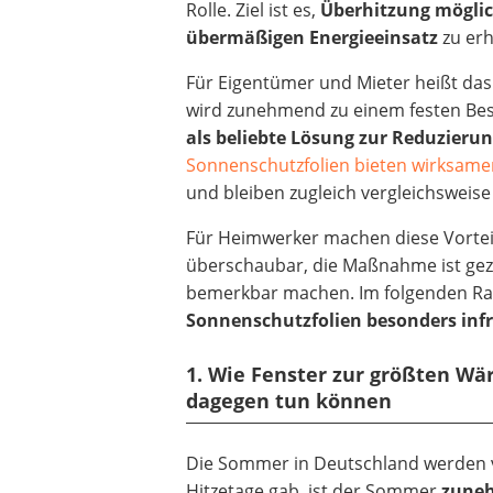
Rolle. Ziel ist es,
Überhitzung mögli
übermäßigen Energieeinsatz
zu erh
Für Eigentümer und Mieter heißt das
wird zunehmend zu einem festen Be
als beliebte Lösung zur Reduzie
Sonnenschutzfolien bieten wirksame
und bleiben zugleich vergleichsweise
Für Heimwerker machen diese Vorteil
überschaubar, die Maßnahme ist gezi
bemerkbar machen. Im folgenden Rat
Sonnenschutzfolien besonders in
1. Wie Fenster zur größten 
dagegen tun können
Die Sommer in Deutschland werden vi
Hitzetage gab, ist der Sommer
zuneh