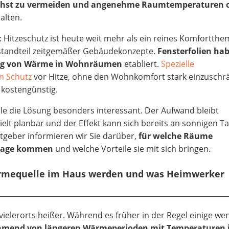
chst zu vermeiden und angenehme Raumtemperaturen 
alten.
: Hitzeschutz ist heute weit mehr als ein reines Komfortth
standteil zeitgemäßer Gebäudekonzepte.
Fensterfolien hab
rung von Wärme in Wohnräumen
etabliert.
Spezielle
n Schutz
vor Hitze, ohne den Wohnkomfort stark einzuschr
 kostengünstig.
e die Lösung besonders interessant. Der Aufwand bleibt
elt planbar und der Effekt kann sich bereits an sonnigen T
geber informieren wir Sie darüber,
für welche Räume
frage kommen
und welche Vorteile sie mit sich bringen.
Wärmequelle im Haus werden und was Heimwerker
elerorts heißer. Während es früher in der Regel einige we
mend von längeren Wärmeperioden mit Temperaturen j