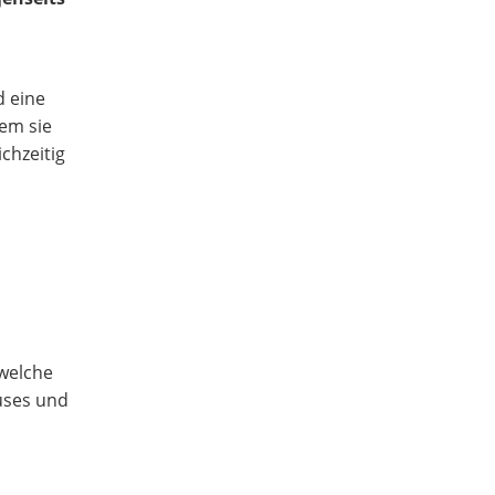
d eine
dem sie
chzeitig
 welche
uses und