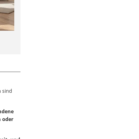
 sind
andene
n oder