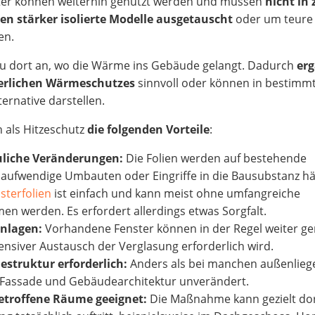
ster können weiterhin genutzt werden und müssen
nicht in 
 stärker isolierte Modelle ausgetauscht
oder um teure
en.
au dort an, wo die Wärme ins Gebäude gelangt. Dadurch
er
rlichen Wärmeschutzes
sinnvoll oder können in bestimm
ternative darstellen.
 als Hitzeschutz
die folgenden Vorteile
:
liche Veränderungen:
Die Folien werden auf bestehende
 aufwendige Umbauten oder Eingriffe in die Bausubstanz hä
sterfolien
ist einfach und kann meist ohne umfangreiche
n werden. Es erfordert allerdings etwas Sorgfalt.
nlagen:
Vorhandene Fenster können in der Regel weiter ge
ensiver Austausch der Verglasung erforderlich wird.
struktur erforderlich:
Anders als bei manchen außenlie
Fassade und Gebäudearchitektur unverändert.
betroffene Räume geeignet:
Die Maßnahme kann gezielt do