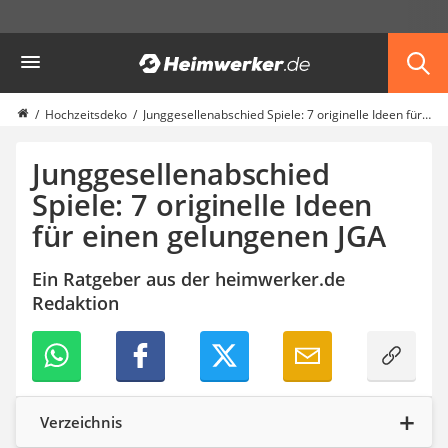
Die beliebtesten Vergleiche nach Kategorie
Heimwerker
Haushalt & Freizeit
Diascanner
Walkie-Talkie Kinder
Hochzeitsdeko
Junggesellenabschied Spiele: 7 originelle Ideen für einen gelungenen JGA
Nachtsichtgerät
Stunt-Scooter
Junggesellenabschied
Gusseisen Bräter
Spiele: 7 originelle Ideen
Induktionskochfeld
für einen gelungenen JGA
Tischgeschirrspüler
Elektronische Dartscheibe
Wildkamera
Ein Ratgeber aus der heimwerker.de
Wischmopp
Redaktion
Beschriftungsgerät
Trinkflasche
Thermokanne
Elektrische Pfeffermühle
Waschsauger
Verzeichnis
Geflügelschere