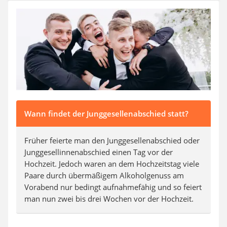
SUP-Board
Ferngesteuertes Auto
Subwoofer
Beheizbare Handschuhe
Wann findet der Junggesellenabschied statt?
Früher feierte man den Junggesellenabschied oder
Junggesellinnenabschied einen Tag vor der
Hochzeit. Jedoch waren an dem Hochzeitstag viele
Paare durch übermäßigem Alkoholgenuss am
Vorabend nur bedingt aufnahmefähig und so feiert
man nun zwei bis drei Wochen vor der Hochzeit.