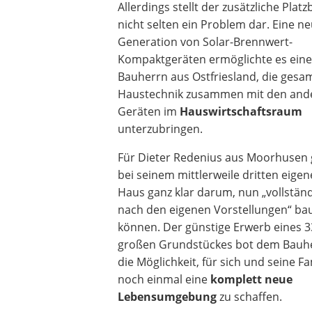
Allerdings stellt der zusätzliche Plat
Heizkissen
nicht selten ein Problem dar. Eine n
Digitale Zeitschaltuhr
Generation von Solar-Brennwert-
Paketbriefkasten
Kompaktgeräten ermöglichte es ein
Fensterkontaktschalter
Bauherrn aus Ostfriesland, die gesa
Hygrometer
Haustechnik zusammen mit den and
LED-Baustrahler
Geräten im
Hauswirtschaftsraum
Aluleiter
unterzubringen.
Tiefengrund
LED-Beamer
Für Dieter Redenius aus Moorhusen 
Video-Türsprechanlage
bei seinem mittlerweile dritten eige
Haus ganz klar darum, nun „vollstän
nach den eigenen Vorstellungen“ ba
können. Der günstige Erwerb eines 
großen Grundstückes bot dem Bauh
die Möglichkeit, für sich und seine Fa
noch einmal eine
komplett neue
Lebensumgebung
zu schaffen.