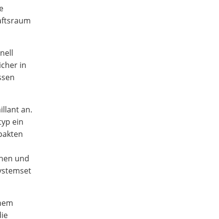
e
aftsraum
nell
cher in
ssen
llant an.
typ ein
pakten
chen und
Systemset
inem
die