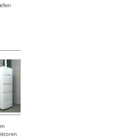
ellen
em
lektoren