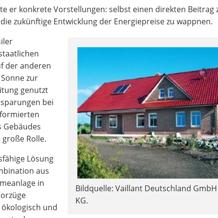
e er konkrete Vorstellungen: selbst einen direkten Beitrag
 die zukünftige Entwicklung der Energiepreise zu wappnen.
iler
staatlichen
uf der anderen
r Sonne zur
tung genutzt
nsparungen bei
nformierten
es Gebäudes
 große Rolle.
ftsfähige Lösung
mbination aus
rmeanlage in
Bildquelle: Vaillant Deutschland GmbH
Vorzüge
KG.
 ökologisch und