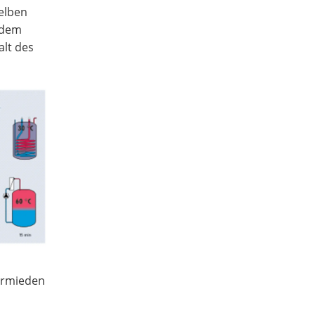
elben
ndem
alt des
ermieden