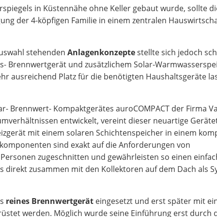
piegels in Küstennähe ohne Keller gebaut wurde, sollte di
ung der 4-köpfigen Familie in einem zentralen Hauswirtsch
Auswahl stehenden
Anlagenkonzepte
stellte sich jedoch sch
as- Brennwertgerät und zusätzlichem Solar-Warmwasserspei
r ausreichend Platz für die benötigten Haushaltsgeräte la
lar- Brennwert- Kompaktgerätes auroCOMPACT der Firma Vai
umverhältnissen entwickelt, vereint dieser neuartige Geräte
zgerät mit einem solaren Schichtenspeicher in einem kom
emkomponenten sind exakt auf die Anforderungen von
er Personen zugeschnitten und gewährleisten so einen einfa
es direkt zusammen mit den Kollektoren auf dem Dach als 
ls
reines Brennwertgerät
eingesetzt und erst später mit e
rüstet werden. Möglich wurde seine Einführung erst durch 