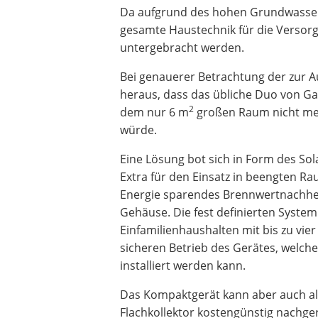
Da aufgrund des hohen Grundwassers
gesamte Haustechnik für die Versorg
untergebracht werden.
Bei genauerer Betrachtung der zur 
heraus, dass das übliche Duo von G
2
dem nur 6 m
großen Raum nicht meh
würde.
Eine Lösung bot sich in Form des So
Extra für den Einsatz in beengten Ra
Energie sparendes Brennwertnachhei
Gehäuse. Die fest definierten Syst
Einfamilienhaushalten mit bis zu vi
sicheren Betrieb des Gerätes, welch
installiert werden kann.
Das Kompaktgerät kann aber auch a
Flachkollektor kostengünstig nachge