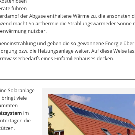
kostenlosen
eräte führen
sserdampf der Abgase enthaltene Wärme zu, die ansonsten 
änzend macht Solarthermie die Strahlungswärmeder Sonne m
ererwärmung nutzbar.
nneneinstrahlung und geben die so gewonnene Energie über
orgung bzw. die Heizungsanlage weiter. Auf diese Weise las
armwasserbedarfs eines Einfamilienhauses decken.
ine Solaranlage
bringt viele
edämmten
eizsystem
im
ntertagen die
tützen.