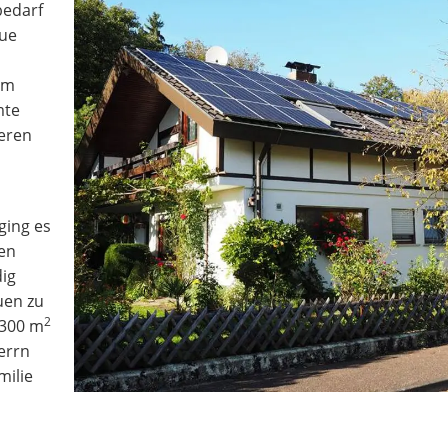
zbedarf
eue
em
mte
eren
ging es
nen
dig
uen zu
2
3300 m
errn
milie