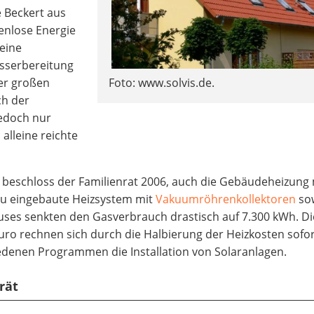
 Beckert aus
tenlose Energie
 eine
sserbereitung
er großen
Foto: www.solvis.de.
ch der
jedoch nur
alleine reichte
beschloss der Familienrat 2006, auch die Gebäudeheizung 
eu eingebaute Heizsystem mit
Vakuumröhrenkollektoren
sow
es senkten den Gasverbrauch drastisch auf 7.300 kWh. Di
Euro rechnen sich durch die Halbierung der Heizkosten sofor
edenen Programmen die Installation von Solaranlagen.
rät