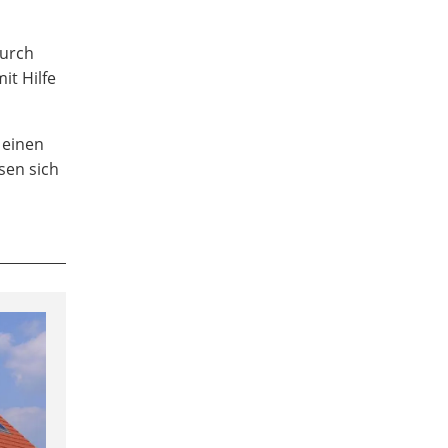
durch
it Hilfe
 einen
sen sich