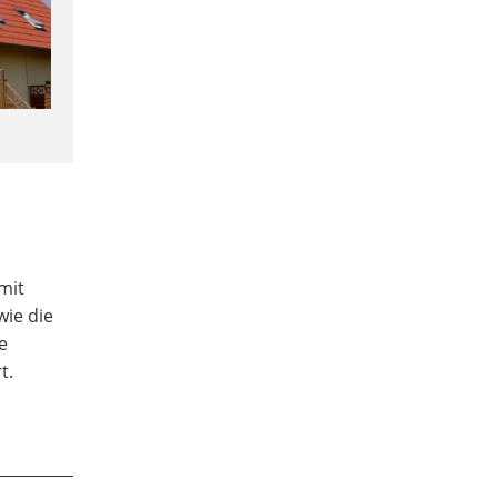
mit
ie die
e
t.