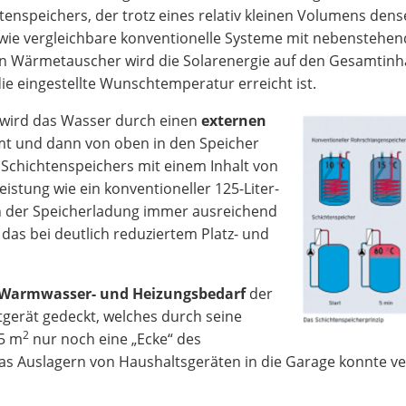
nspeichers, der trotz eines relativ kleinen Volumens dens
ie vergleichbare konventionelle Systeme mit nebenstehe
ten Wärmetauscher wird die Solarenergie auf den Gesamtinh
ie eingestellte Wunschtemperatur erreicht ist.
t, wird das Wasser durch einen
externen
 und dann von oben in den Speicher
 Schichtenspeichers mit einem Inhalt von
Leistung wie ein konventioneller 125-Liter-
nn der Speicherladung immer ausreichend
as bei deutlich reduziertem Platz- und
Warmwasser- und Heizungsbedarf
der
gerät gedeckt, welches durch seine
2
,5 m
nur noch eine „Ecke“ des
s Auslagern von Haushaltsgeräten in die Garage konnte v