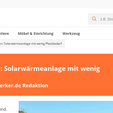
tiere
Möbel & Einrichtung
Werkzeug
en: Solarwärmeanlage mit wenig Platzbedarf
n: Solarwärmeanlage mit wenig
erker.de Redaktion
end.