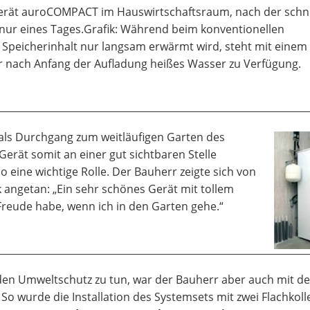
erät auroCOMPACT im Hauswirtschaftsraum, nach der schn
b nur eines Tages.Grafik: Während beim konventionellen
Speicherinhalt nur langsam erwärmt wird, steht mit einem
r nach Anfang der Aufladung heißes Wasser zu Verfügung.
als Durchgang zum weitläufigen Garten des
erät somit an einer gut sichtbaren Stelle
o eine wichtige Rolle. Der Bauherr zeigte sich von
angetan: „Ein sehr schönes Gerät mit tollem
Freude habe, wenn ich in den Garten gehe.“
den Umweltschutz zu tun, war der Bauherr aber auch mit d
 So wurde die Installation des Systemsets mit zwei Flachkol