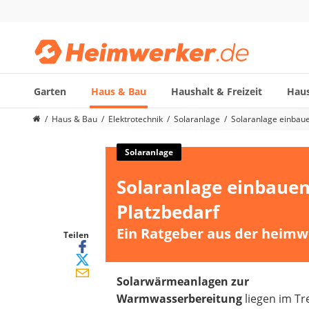
Garten
Haus & Bau
Haushalt & Freizeit
Haus
Die beliebtesten Vergleiche nach Kategorie
Haus & Bau
Elektrotechnik
Solaranlage
Solaranlage einbau
Haus & Bau
Außenleuchte mit Kamera
Solaranlage
Ozongenerator
Solaranlage einbaue
Powerbank
Smart-Home-Rauchmelder
Platzbedarf
Schlüsseltresor
Ein Ratgeber aus der heimw
Überwachungskameras außen
Teilen
Regendusche
Reizstromgerät
Solarwärmeanlagen zur
Infrarot-Thermometer
Warmwasserbereitung
liegen im Tr
GPS-Tracker