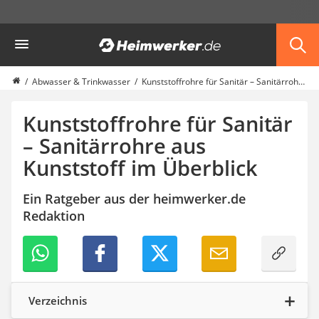
Die beliebtesten Vergleiche nach Kategorie
Heimwerker
Haus & Bau
Außenleuchte mit Kamera
Ozongenerator
Abwasser & Trinkwasser
Kunststoffrohre für Sanitär – Sanitärrohre aus Kunststoff im Überblick
Powerbank
Smart-Home-Rauchmelder
Kunststoffrohre für Sanitär
Schlüsseltresor
– Sanitärrohre aus
Überwachungskameras außen
Kunststoff im Überblick
Regendusche
Reizstromgerät
Infrarot-Thermometer
Ein Ratgeber aus der heimwerker.de
GPS-Tracker
Redaktion
Heizkissen
Digitale Zeitschaltuhr
Paketbriefkasten
Fensterkontaktschalter
Hygrometer
Verzeichnis
LED-Baustrahler