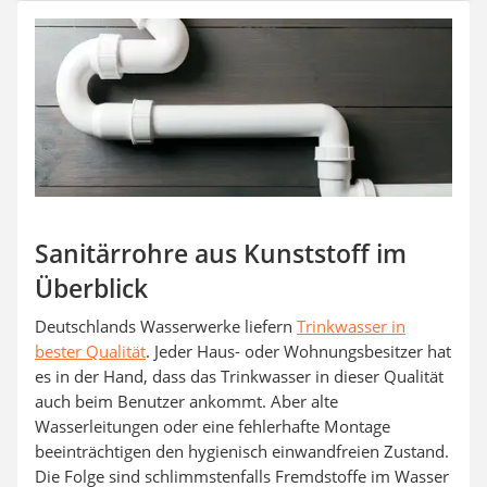
Aluleiter
Tiefengrund
LED-Beamer
Video-Türsprechanlage
Sanitärrohre aus Kunststoff im
Überblick
Deutschlands Wasserwerke liefern
Trinkwasser in
bester Qualität
. Jeder Haus- oder Wohnungsbesitzer hat
es in der Hand, dass das Trinkwasser in dieser Qualität
auch beim Benutzer ankommt. Aber alte
Wasserleitungen oder eine fehlerhafte Montage
beeinträchtigen den hygienisch einwandfreien Zustand.
Die Folge sind schlimmstenfalls Fremdstoffe im Wasser