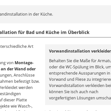
wandinstallation in der Küche.
allation für Bad und Küche im Überblick
terschiedliche Art
Vorwandinstallation verkleide
Behalten Sie die Maße für Armat
dung von
Montage-
oder die WC-Spülung im Blick, u
 an der Wand oder
entsprechende Aussparungen in
itungen, Anschlüsse
Vorwand und Fliese zu integrier
Rahmen befestigt bzw.
Vorwandistallation verkleiden b
Verkleidet werden
können Sie isch auch nach
beständigen
vorgefertigten Lösungen umsch
f dieser Platte
jekte wie Wasch-,