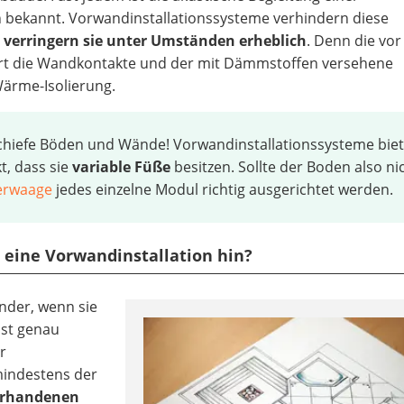
 bekannt. Vorwandinstallationssysteme verhindern diese
e
verringern sie unter Umständen erheblich
. Denn die vor
ert die Wandkontakte und der mit Dämmstoffen versehene
Wärme-Isolierung.
Schiefe Böden und Wände! Vorwandinstallationssysteme bie
t, dass sie
variable Füße
besitzen. Sollte der Boden also ni
erwaage
jedes einzelne Modul richtig ausgerichtet werden.
ll eine Vorwandinstallation hin?
nder, wenn sie
hst genau
r
mindestens der
orhandenen