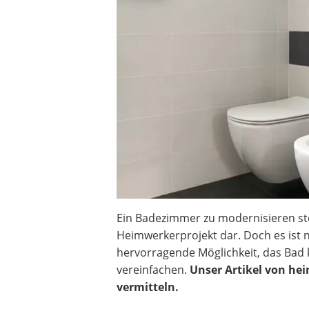
Heizkissen
Digitale Zeitschaltuhr
Paketbriefkasten
Fensterkontaktschalter
Hygrometer
LED-Baustrahler
Aluleiter
Tiefengrund
LED-Beamer
Video-Türsprechanlage
Ein Badezimmer zu modernisieren stel
Heimwerkerprojekt dar. Doch es ist 
hervorragende Möglichkeit, das Bad kr
vereinfachen.
Unser Artikel von he
vermitteln.