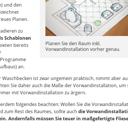
e) und den
ezeichnet
reues Planen.
radieren zu
ls Schablonen
Planen Sie den Raum inkl.
 bieten bereits
Vorwandinstallation vorher genau.
r
D-Programme
Aufbaus) an.
er Waschbecken ist zwar ungemein praktisch, nimmt aber a
hten Sie daher auch die Maße der Vorwandinstallation, um 
mmer mit Vorwandinstallation zu ärgern.
ßerdem folgendes beachten: Wollen Sie die Vorwandinstalla
nd zum Rest des Raumes, sollte auch
die Vorwandinstallati
in. Andernfalls müssen Sie teuer in maßgefertigte Flies