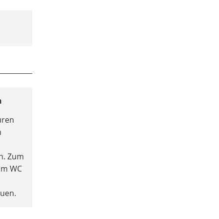
n
uren
m
en. Zum
eim WC
auen.