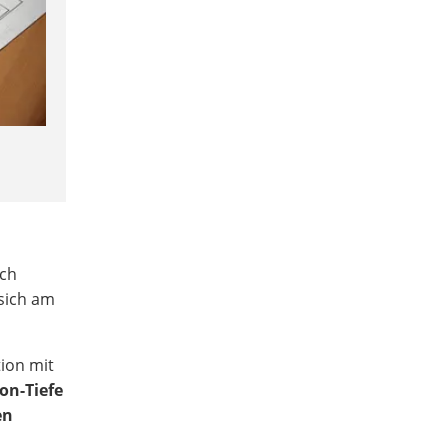
uch
sich am
tion mit
on-Tiefe
en