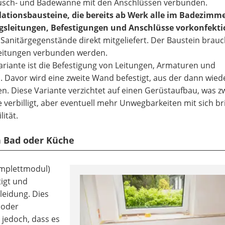
 Dusch- und Badewanne mit den Anschlüssen verbunden.
allationsbausteine, die bereits ab Werk alle im Badezimm
gsleitungen, Befestigungen und Anschlüsse vorkonfekti
Sanitärgegenstände direkt mitgeliefert. Der Baustein brauc
eitungen verbunden werden.
ariante ist die Befestigung von Leitungen, Armaturen und
. Davor wird eine zweite Wand befestigt, aus der dann wie
n. Diese Variante verzichtet auf einen Gerüstaufbau, was z
rbilligt, aber eventuell mehr Unwegbarkeiten mit sich bri
ität.
n Bad oder Küche
omplettmodul)
tigt und
leidung. Dies
 oder
r jedoch, dass es