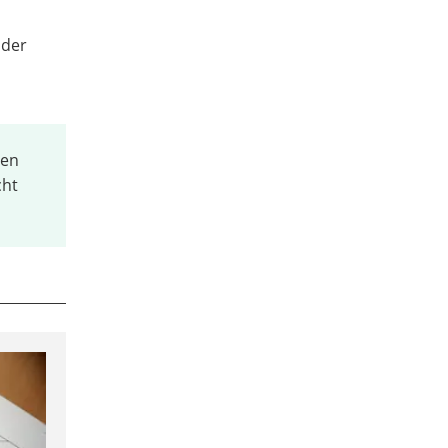
 der
ten
cht