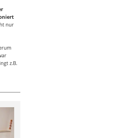
er
oniert
ht nur
derum
war
ngt z.B.