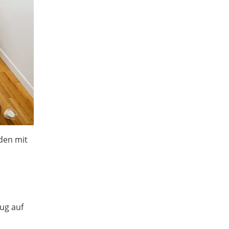
den mit
e
ug auf