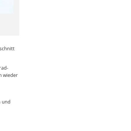
schnitt
rad-
m wieder
n und