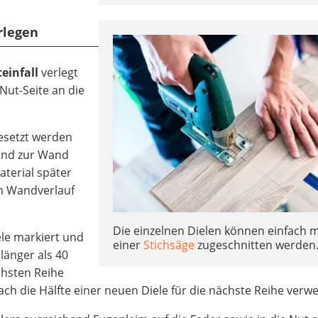
rlegen
einfall
verlegt
Nut-Seite an die
gesetzt werden
tand zur Wand
aterial später
m Wandverlauf
Die einzelnen Dielen können einfach m
ele markiert und
einer
Stichsäge
zugeschnitten werden
 länger als 40
chsten Reihe
fach die Hälfte einer neuen Diele für die nächste Reihe verw