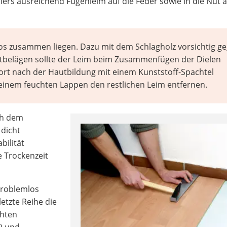
ers ausreichend Fugenleim auf die Feder sowie in die Nut 
os zusammen liegen. Dazu mit dem Schlagholz vorsichtig g
natbelägen sollte der Leim beim Zusammenfügen der Dielen
ort nach der Hautbildung mit einem Kunststoff-Spachtel
einem feuchten Lappen den restlichen Leim entfernen.
ch dem
 dicht
bilität
e Trockenzeit
problemlos
letzte Reihe die
chten
) und