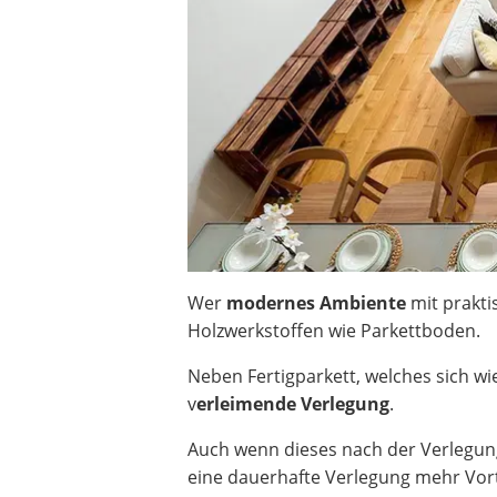
Heizkissen
Digitale Zeitschaltuhr
Paketbriefkasten
Fensterkontaktschalter
Hygrometer
LED-Baustrahler
Aluleiter
Tiefengrund
LED-Beamer
Video-Türsprechanlage
Wer
modernes Ambiente
mit prakt
Holzwerkstoffen wie Parkettboden.
Neben Fertigparkett, welches sich wie
v
erleimende Verlegung
.
Auch wenn dieses nach der Verlegung
eine dauerhafte Verlegung mehr Vor