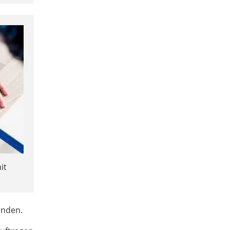
it
.
enden.