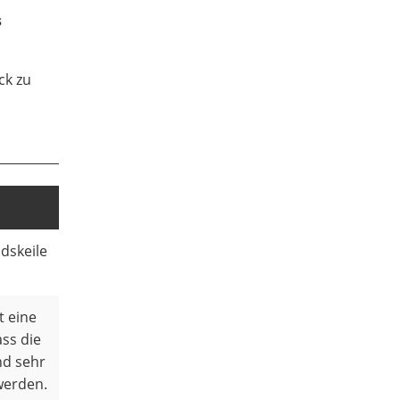
s
ck zu
ndskeile
t eine
ss die
nd sehr
werden.