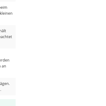
 beim
kleinen
hält
eachtet
werden
n an
Sägen.
n
.