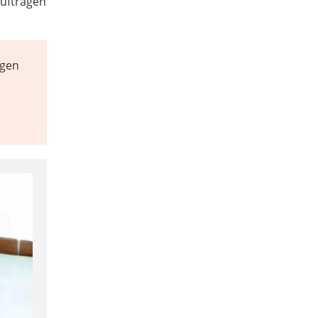
auftragen
egen