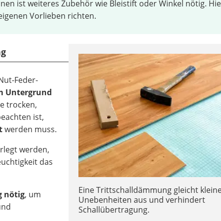
 ist weiteres Zubehör wie Bleistift oder Winkel nötig. Hie
eigenen Vorlieben richten.
ng
Nut-Feder-
m Untergrund
e trocken,
eachten ist,
t
werden muss.
rlegt werden,
uchtigkeit das
Eine Trittschalldämmung gleicht klein
 nötig
, um
Unebenheiten aus und verhindert
und
Schallübertragung.