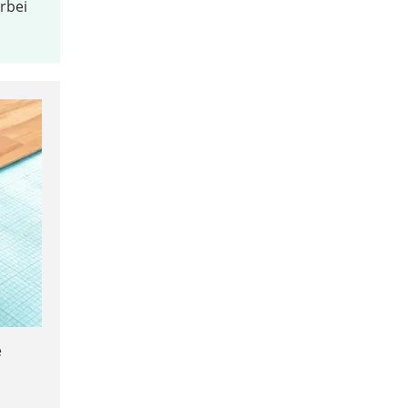
rbei
e