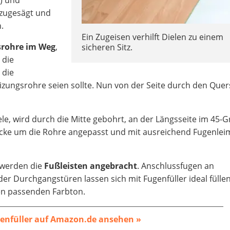
 zugesägt und
.
Ein Zugeisen verhilft Dielen zu einem
srohre im Weg
,
sicheren Sitz.
d die
 die
zungsrohre seien sollte. Nun von der Seite durch den Quer
ele, wird durch die Mitte gebohrt, an der Längsseite im 45-G
ücke um die Rohre angepasst und mit ausreichend Fugenlei
 werden die
Fußleisten angebracht
. Anschlussfugen an
er Durchgangstüren lassen sich mit Fugenfüller ideal fülle
en passenden Farbton.
enfüller auf Amazon.de ansehen »