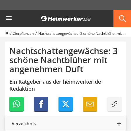
Die beliebtesten Vergleiche nach Kategorie
Heimwerker
Garten
Akku-Laubsauger
Faltpavillon
Zierpflanzen
Nachtschattengewächse: 3 schöne Nachtblüher mit angenehmen Duft
Motorhacke
Schlauchtrommel
Nachtschattengewächse: 3
Solar-Lichterkette außen
schöne Nachtblüher mit
Teleskopleiter
angenehmen Duft
Ameisengift
Pavillon
Sichtschutzstreifen
Ein Ratgeber aus der heimwerker.de
Akku-Laubbläser
Redaktion
Akku-Vertikutierer
Koifutter
Kassettenmarkise
Bosch-Heckenschere
Stihl-Laubbläser
Verzeichnis
Minidumper