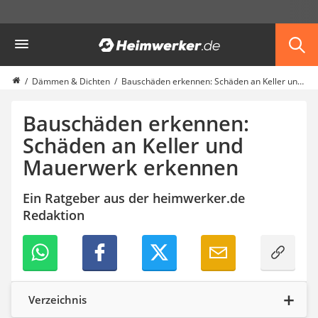
Die beliebtesten Vergleiche nach Kategorie
Heimwerker
Haus & Bau
Außenleuchte mit Kamera
Ozongenerator
Dämmen & Dichten
Bauschäden erkennen: Schäden an Keller und Mauerwerk erkennen
Powerbank
Smart-Home-Rauchmelder
Bauschäden erkennen:
Schlüsseltresor
Schäden an Keller und
Überwachungskameras außen
Mauerwerk erkennen
Regendusche
Reizstromgerät
Infrarot-Thermometer
Ein Ratgeber aus der heimwerker.de
GPS-Tracker
Redaktion
Heizkissen
Digitale Zeitschaltuhr
Paketbriefkasten
Fensterkontaktschalter
Hygrometer
Verzeichnis
LED-Baustrahler