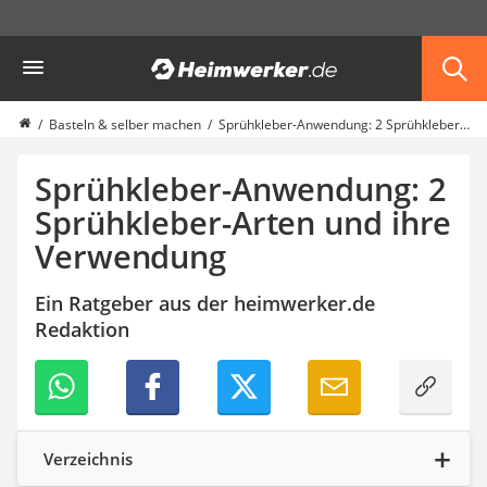
Die beliebtesten Vergleiche nach Kategorie
Heimwerker
Haushalt & Freizeit
Diascanner
Walkie-Talkie Kinder
Basteln & selber machen
Sprühkleber-Anwendung: 2 Sprühkleber-Arten und ihre Verwendung
Nachtsichtgerät
Stunt-Scooter
Sprühkleber-Anwendung: 2
Gusseisen Bräter
Sprühkleber-Arten und ihre
Induktionskochfeld
Verwendung
Tischgeschirrspüler
Elektronische Dartscheibe
Wildkamera
Ein Ratgeber aus der heimwerker.de
Wischmopp
Redaktion
Beschriftungsgerät
Trinkflasche
Thermokanne
Elektrische Pfeffermühle
Waschsauger
Verzeichnis
Geflügelschere