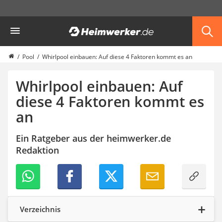
Die beliebtesten Vergleiche nach Kategorie
Heimwerker
Haus & Bau
Außenleuchte mit Kamera
Ozongenerator
Pool
Whirlpool einbauen: Auf diese 4 Faktoren kommt es an
Powerbank
Smart-Home-Rauchmelder
Whirlpool einbauen: Auf
Schlüsseltresor
diese 4 Faktoren kommt es
Überwachungskameras außen
an
Regendusche
Reizstromgerät
Infrarot-Thermometer
Ein Ratgeber aus der heimwerker.de
GPS-Tracker
Redaktion
Heizkissen
Digitale Zeitschaltuhr
Paketbriefkasten
Fensterkontaktschalter
Hygrometer
Verzeichnis
LED-Baustrahler