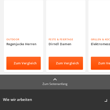
OUTDOOR
FESTE & FEIERTAGE
GRILLEN & KO
Regenjacke Herren
Dirndl Damen
Elektromes
Zum Vergleich
Zum Vergleich
Zum Ve
Zum Seitenanfang
Wie wir arbeiten