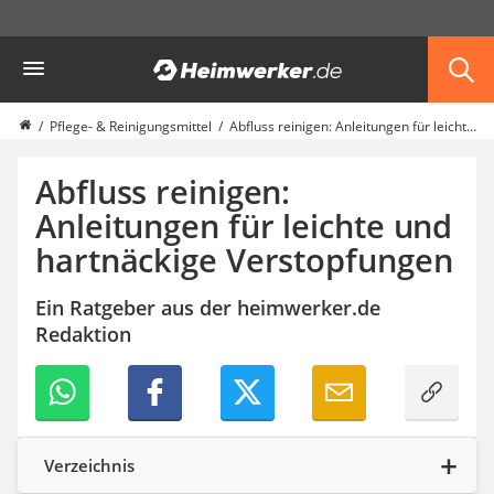
Die beliebtesten Vergleiche nach Kategorie
Heimwerker
Haushalt & Freizeit
Diascanner
Walkie-Talkie Kinder
Pflege- & Reinigungsmittel
Abfluss reinigen: Anleitungen für leichte und hartnäckige Verstopfungen
Nachtsichtgerät
Stunt-Scooter
Abfluss reinigen:
Gusseisen Bräter
Anleitungen für leichte und
Induktionskochfeld
hartnäckige Verstopfungen
Tischgeschirrspüler
Elektronische Dartscheibe
Wildkamera
Ein Ratgeber aus der heimwerker.de
Wischmopp
Redaktion
Beschriftungsgerät
Trinkflasche
Thermokanne
Elektrische Pfeffermühle
Waschsauger
Verzeichnis
Geflügelschere