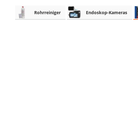
Akku-Schlagbohrschrauber
Rohrreiniger
Endoskop-Kameras
Aluleiter
Schallpegelmessgerät
pH-Messgerät
Akku-Nagler
Oberfräse
Akku-Fettpresse
WIG-Schweißgerät
Kreuzlinienlaser (grün)
Einhandhobel