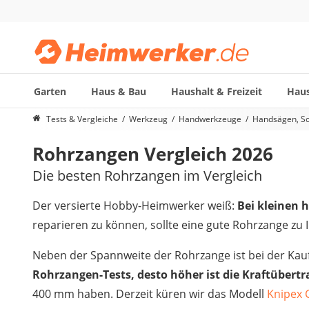
Garten
Haus & Bau
Haushalt & Freizeit
Haus
Die beliebtesten Vergleiche nach Kategorie
Tests & Vergleiche
Werkzeug
Handwerkzeuge
Handsägen, S
Werkzeug
Rohrzangen Vergleich 2026
Feuchtigkeitsmessgerät
Alkoholtester
Die besten Rohrzangen im Vergleich
Endoskop-Kamera
Nadelentroster
Der versierte Hobby-Heimwerker weiß:
Bei kleinen 
Winkelschleifer-230-mm
reparieren zu können, sollte eine gute Rohrzange zu
Stechbeitel
Metalldetektor (Kinder)
Neben der Spannweite der Rohrzange ist bei der Kauf
Geigerzähler
Rohrzangen-Tests, desto höher ist die Kraftübert
Bitset
400 mm haben. Derzeit küren wir das Modell
Knipex 
Metallbandsäge