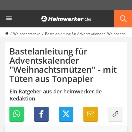
Die beliebtesten Vergleiche nach Kategorie
Heimwerker
Haushalt & Freizeit
Diascanner
Walkie-Talkie Kinder
Weihnachtsdeko
Bastelanleitung für Adventskalender "Weihnachtsmützen" - mit Tüten aus Tonpapier
Nachtsichtgerät
Stunt-Scooter
Bastelanleitung für
Gusseisen Bräter
Adventskalender
Induktionskochfeld
"Weihnachtsmützen" - mit
Tischgeschirrspüler
Elektronische Dartscheibe
Tüten aus Tonpapier
Wildkamera
Wischmopp
Ein Ratgeber aus der heimwerker.de
Beschriftungsgerät
Redaktion
Trinkflasche
Thermokanne
Elektrische Pfeffermühle
Waschsauger
Geflügelschere