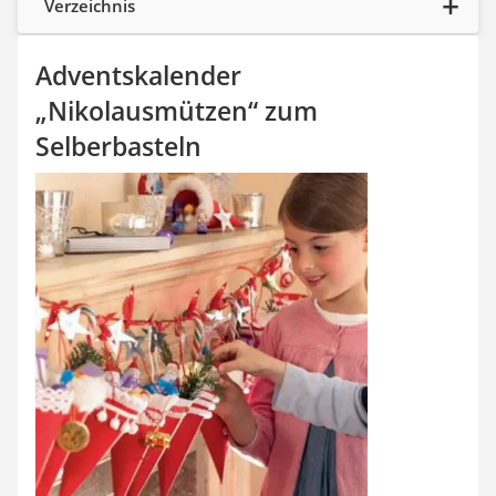
Verzeichnis
SUP-Board
Ferngesteuertes Auto
Subwoofer
Adventskalender
Beheizbare Handschuhe
„Nikolausmützen“ zum
Selberbasteln