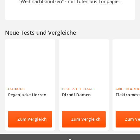
"Weihnachtsmützen" - mit Tüten aus Tonpapier.
Neue Tests und Vergleiche
OUTDOOR
FESTE & FEIERTAGE
GRILLEN & KO
Regenjacke Herren
Dirndl Damen
Elektromes
Zum Vergleich
Zum Vergleich
Zum Ve