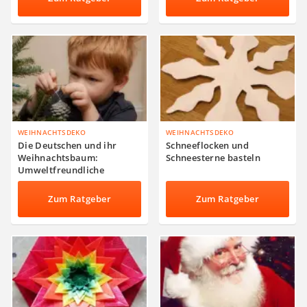
WEIHNACHTSDEKO
WEIHNACHTSDEKO
Die Deutschen und ihr
Schneeflocken und
Weihnachtsbaum:
Schneesterne basteln
Umweltfreundliche
heimische Bäume
Zum Ratgeber
Zum Ratgeber