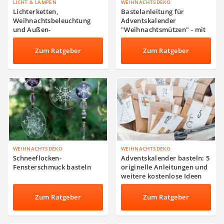
LICHT & LAMPEN
WEIHNACHTSDEKO
Lichterketten,
Bastelanleitung für
Weihnachtsbeleuchtung
Adventskalender
und Außen-
"Weihnachtsmützen" - mit
Weihnachtsdekoration
Tüten aus Tonpapier
Zum Ratgeber
Zum Ratgeber
WEIHNACHTSDEKO
WEIHNACHTSDEKO
Schneeflocken-
Adventskalender basteln: 5
Fensterschmuck basteln
originelle Anleitungen und
weitere kostenlose Ideen
Zum Ratgeber
Zum Ratgeber