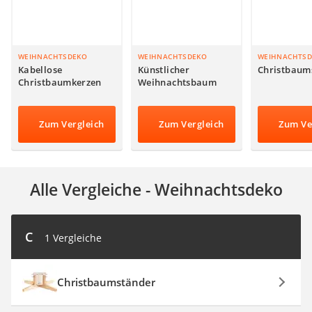
SUP-Board
Ferngesteuertes Auto
Subwoofer
Beheizbare Handschuhe
WEIHNACHTSDEKO
WEIHNACHTSDEKO
WEIHNACHTSD
Kabellose
Künstlicher
Christbaum
Christbaumkerzen
Weihnachtsbaum
Zum Vergleich
Zum Vergleich
Zum Ve
Alle Vergleiche - Weihnachtsdeko
C
1 Vergleiche
Christbaumständer