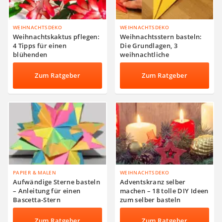
WEIHNACHTSDEKO
WEIHNACHTSDEKO
Weihnachtskaktus pflegen:
Weihnachtsstern basteln:
4 Tipps für einen
Die Grundlagen, 3
blühenden
weihnachtliche
Weihnachtskaktus
Anleitungen und viele
Ideen
Zum Ratgeber
Zum Ratgeber
PAPIER & MALEN
WEIHNACHTSDEKO
Aufwändige Sterne basteln
Adventskranz selber
– Anleitung für einen
machen – 18 tolle DIY Ideen
Bascetta-Stern
zum selber basteln
Zum Ratgeber
Zum Ratgeber