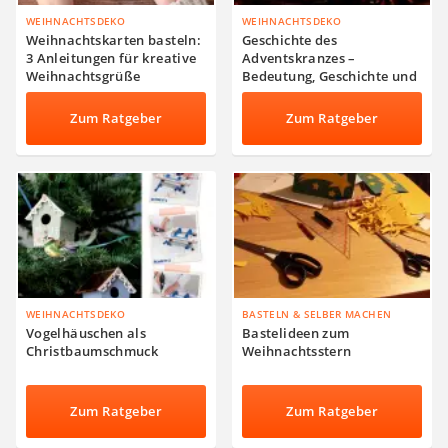
WEIHNACHTSDEKO
WEIHNACHTSDEKO
Weihnachtskarten basteln:
Geschichte des
3 Anleitungen für kreative
Adventskranzes –
Weihnachtsgrüße
Bedeutung, Geschichte und
Tradition der
Adventskränze
Zum Ratgeber
Zum Ratgeber
WEIHNACHTSDEKO
BASTELN & SELBER MACHEN
Vogelhäuschen als
Bastelideen zum
Christbaumschmuck
Weihnachtsstern
Zum Ratgeber
Zum Ratgeber