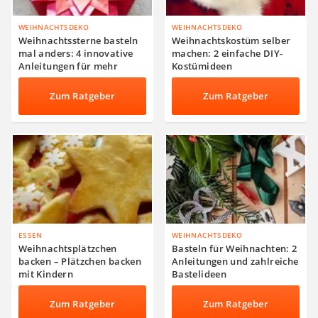
WEIHNACHTSDEKO
WEIHNACHTSDEKO
Weihnachtssterne basteln
Weihnachtskostüm selber
mal anders: 4 innovative
machen: 2 einfache DIY-
Anleitungen für mehr
Kostümideen
Deko-Abwechslung
Zum Ratgeber
Zum Ratgeber
ESSEN
WEIHNACHTSDEKO
Weihnachtsplätzchen
Basteln für Weihnachten: 2
backen – Plätzchen backen
Anleitungen und zahlreiche
mit Kindern
Bastelideen
Zum Ratgeber
Zum Ratgeber