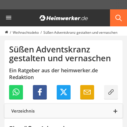
Die beliebtesten Vergleiche nach Kategorie
Heimwerker
Haushalt & Freizeit
Diascanner
Walkie-Talkie Kinder
Weihnachtsdeko
Süßen Adventskranz gestalten und vernaschen
Nachtsichtgerät
Stunt-Scooter
Süßen Adventskranz
Gusseisen Bräter
gestalten und vernaschen
Induktionskochfeld
Tischgeschirrspüler
Ein Ratgeber aus der heimwerker.de
Elektronische Dartscheibe
Redaktion
Wildkamera
Wischmopp
Beschriftungsgerät
Trinkflasche
Thermokanne
Elektrische Pfeffermühle
Verzeichnis
Waschsauger
Geflügelschere