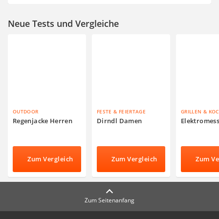
Neue Tests und Vergleiche
OUTDOOR
FESTE & FEIERTAGE
GRILLEN & KO
Regenjacke Herren
Dirndl Damen
Elektromes
Zum Vergleich
Zum Vergleich
Zum Ve
Zum Seitenanfang