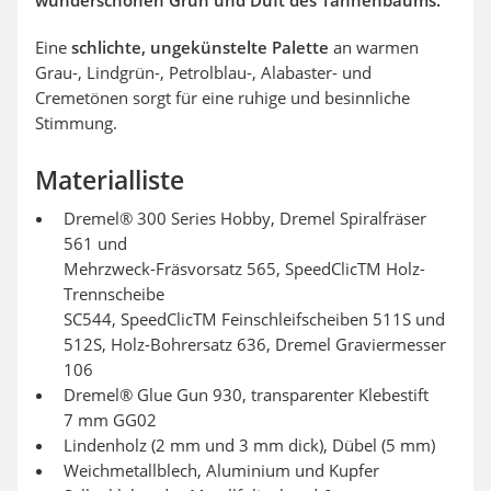
wunderschönen Grün und Duft des Tannenbaums.
Eine
schlichte, ungekünstelte Palette
an warmen
Grau-, Lindgrün-, Petrolblau-, Alabaster- und
Cremetönen sorgt für eine ruhige und besinnliche
Stimmung.
Materialliste
Dremel® 300 Series Hobby, Dremel Spiralfräser
561 und
Mehrzweck-Fräsvorsatz 565, SpeedClicTM Holz-
Trennscheibe
SC544, SpeedClicTM Feinschleifscheiben 511S und
512S, Holz-Bohrersatz 636, Dremel Graviermesser
106
Dremel® Glue Gun 930, transparenter Klebestift
7 mm GG02
Lindenholz (2 mm und 3 mm dick), Dübel (5 mm)
Weichmetallblech, Aluminium und Kupfer