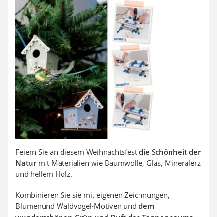
SUP-Board
Ferngesteuertes Auto
Subwoofer
Beheizbare Handschuhe
Feiern Sie an diesem Weihnachtsfest
die Schönheit der
Natur
mit Materialien wie Baumwolle, Glas, Mineralerz
und hellem Holz.
Kombinieren Sie sie mit eigenen Zeichnungen,
Blumenund Waldvögel-Motiven und
dem