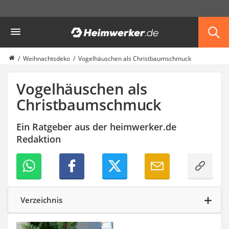
Die beliebtesten Vergleiche nach Kategorie
Heimwerker
Haushalt & Freizeit
Diascanner
Walkie-Talkie Kinder
Weihnachtsdeko
Vogelhäuschen als Christbaumschmuck
Nachtsichtgerät
Stunt-Scooter
Vogelhäuschen als
Gusseisen Bräter
Christbaumschmuck
Induktionskochfeld
Tischgeschirrspüler
Ein Ratgeber aus der heimwerker.de
Elektronische Dartscheibe
Redaktion
Wildkamera
Wischmopp
Beschriftungsgerät
Trinkflasche
Thermokanne
Elektrische Pfeffermühle
Verzeichnis
Waschsauger
Geflügelschere