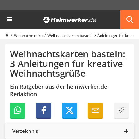
Die beliebtesten Vergleiche nach Kategorie
Heimwerker
Haushalt & Freizeit
Diascanner
Walkie-Talkie Kinder
Weihnachtsdeko
Weihnachtskarten basteln: 3 Anleitungen für kreative Weihnachtsgrüße
Nachtsichtgerät
Stunt-Scooter
Weihnachtskarten basteln:
Gusseisen Bräter
3 Anleitungen für kreative
Induktionskochfeld
Weihnachtsgrüße
Tischgeschirrspüler
Elektronische Dartscheibe
Wildkamera
Ein Ratgeber aus der heimwerker.de
Wischmopp
Redaktion
Beschriftungsgerät
Trinkflasche
Thermokanne
Elektrische Pfeffermühle
Waschsauger
Verzeichnis
Geflügelschere