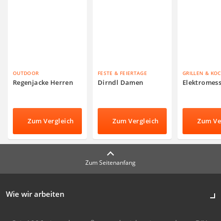
OUTDOOR
FESTE & FEIERTAGE
GRILLEN & KO
Regenjacke Herren
Dirndl Damen
Elektromes
Zum Vergleich
Zum Vergleich
Zum Ve
Zum Seitenanfang
Wie wir arbeiten