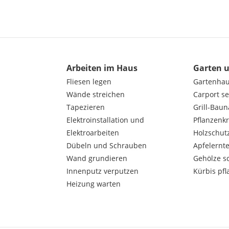
Arbeiten im Haus
Garten 
Fliesen legen
Gartenha
Wände streichen
Carport s
Tapezieren
Grill-Bau
Elektroinstallation und
Pflanzenk
Elektroarbeiten
Holzschut
Dübeln und Schrauben
Apfelernt
Wand grundieren
Gehölze s
Innenputz verputzen
Kürbis pfl
Heizung warten