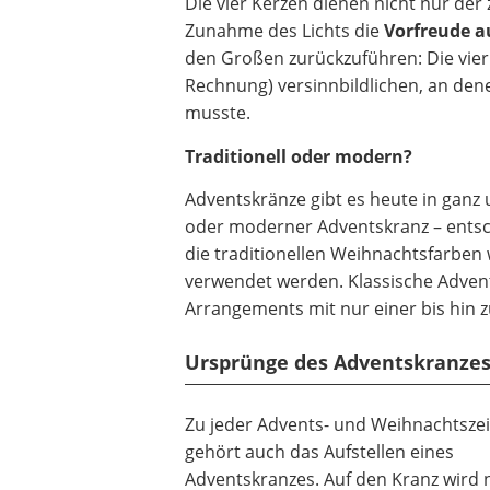
Die vier Kerzen dienen nicht nur der
Beschriftungsgerät
Zunahme des Lichts die
Vorfreude au
Trinkflasche
den Großen zurückzuführen: Die vie
Thermokanne
Rechnung) versinnbildlichen, an den
Elektrische Pfeffermühle
musste.
Waschsauger
Traditionell oder modern?
Geflügelschere
SUP-Board
Adventskränze gibt es heute in ganz 
Ferngesteuertes Auto
oder moderner Adventskranz – entsc
Subwoofer
die traditionellen Weihnachtsfarben
Beheizbare Handschuhe
verwendet werden. Klassische Adven
Arrangements mit nur einer bis hin 
Ursprünge des Adventskranze
Zu jeder Advents- und Weihnachtszei
gehört auch das Aufstellen eines
Adventskranzes. Auf den Kranz wird 