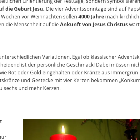
 zeitlichen Orientierung der Festtage, sondern symbolisieren
f die Geburt Jesu.
Die vier Adventssonntage sind auf Paps
r Wochen vor Weihnachten sollen
4000 Jahre
(nach kirchlich
en die Menschheit auf die
Ankunft von Jesus Christus
wart
unterschiedlichen Variationen. Egal ob klassischer Advents
heidend ist der persönliche Geschmack! Dabei müssen nic
 wie Rot oder Gold eingehalten oder Kränze aus Immergrün
tskränze und Gestecke mit vier Kerzen bekommen „Konkurr
zu sechs und mehr Kerzen.
s
t
nur