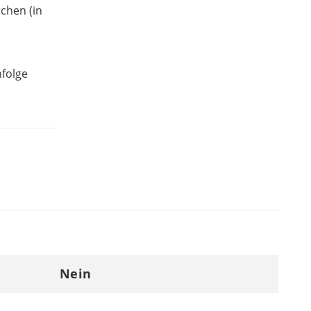
rchen (in
n
nfolge
Nein