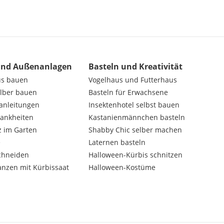
und Außenanlagen
Basteln und Kreativität
us bauen
Vogelhaus und Futterhaus
elber bauen
Basteln für Erwachsene
nanleitungen
Insektenhotel selbst bauen
rankheiten
Kastanienmännchen basteln
z im Garten
Shabby Chic selber machen
e
Laternen basteln
chneiden
Halloween-Kürbis schnitzen
anzen mit Kürbissaat
Halloween-Kostüme