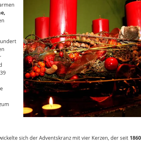
warmen
he,
en
hundert
en
r
d
39
0
ie
 zum
ckelte sich der Adventskranz mit vier Kerzen, der seit
186