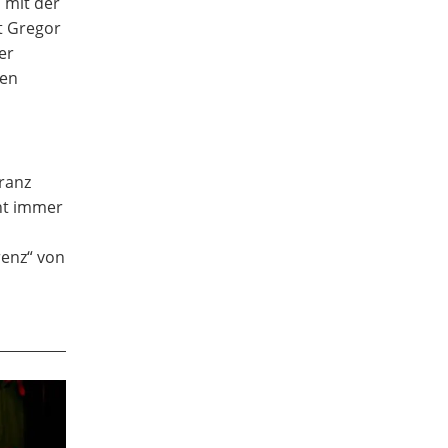
 mit der
t Gregor
er
en
kranz
ht immer
enz“ von