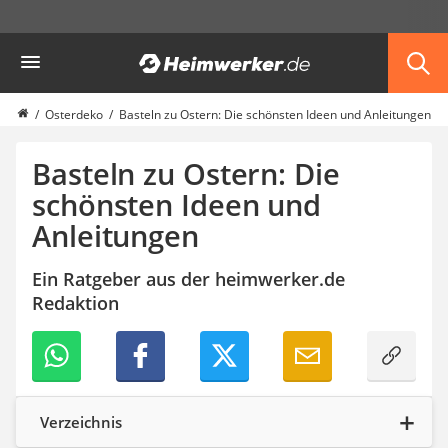
Die beliebtesten Vergleiche nach Kategorie
Heimwerker
Haushalt & Freizeit
Diascanner
Walkie-Talkie Kinder
Osterdeko
Basteln zu Ostern: Die schönsten Ideen und Anleitungen
Nachtsichtgerät
Stunt-Scooter
Basteln zu Ostern: Die
Gusseisen Bräter
schönsten Ideen und
Induktionskochfeld
Anleitungen
Tischgeschirrspüler
Elektronische Dartscheibe
Wildkamera
Ein Ratgeber aus der heimwerker.de
Wischmopp
Redaktion
Beschriftungsgerät
Trinkflasche
Thermokanne
Elektrische Pfeffermühle
Waschsauger
Verzeichnis
Geflügelschere