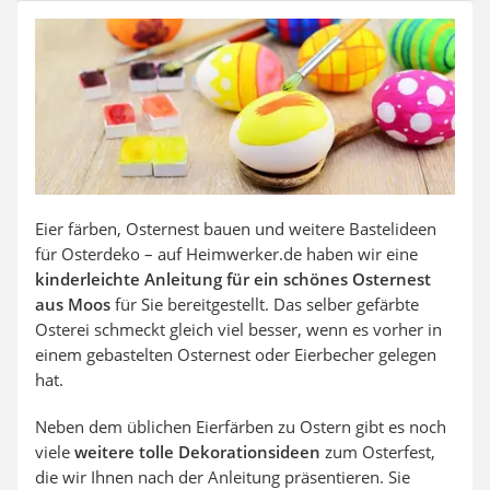
SUP-Board
Ferngesteuertes Auto
Subwoofer
Beheizbare Handschuhe
Eier färben, Osternest bauen und weitere Bastelideen
für Osterdeko – auf Heimwerker.de haben wir eine
kinderleichte Anleitung für ein schönes Osternest
aus Moos
für Sie bereitgestellt. Das selber gefärbte
Osterei schmeckt gleich viel besser, wenn es vorher in
einem gebastelten Osternest oder Eierbecher gelegen
hat.
Neben dem üblichen Eierfärben zu Ostern gibt es noch
viele
weitere
tolle
Dekorationsideen
zum Osterfest,
die wir Ihnen nach der Anleitung präsentieren. Sie