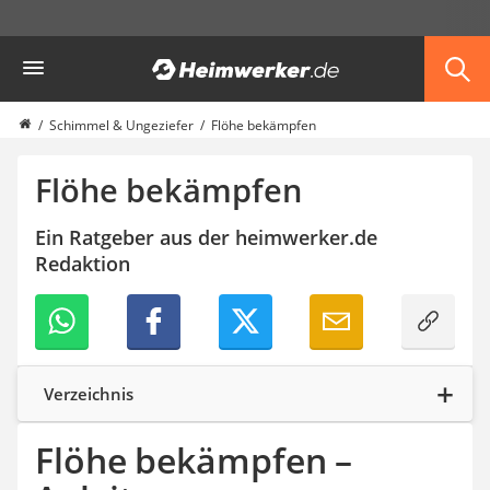
Die beliebtesten Vergleiche nach Kategorie
Heimwerker
Haus & Bau
Außenleuchte mit Kamera
Ozongenerator
Schimmel & Ungeziefer
Flöhe bekämpfen
Powerbank
Smart-Home-Rauchmelder
Flöhe bekämpfen
Schlüsseltresor
Überwachungskameras außen
Ein Ratgeber aus der heimwerker.de
Regendusche
Redaktion
Reizstromgerät
Infrarot-Thermometer
GPS-Tracker
Heizkissen
Digitale Zeitschaltuhr
Verzeichnis
Paketbriefkasten
Fensterkontaktschalter
Flöhe bekämpfen –
Hygrometer
LED-Baustrahler