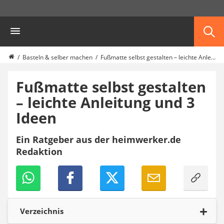
Die beliebtesten Vergleiche nach Kategorie
Heimwerker
Haushalt & Freizeit
Diascanner
Walkie-Talkie Kinder
Basteln & selber machen
Fußmatte selbst gestalten – leichte Anleitung und 3 Ideen
Nachtsichtgerät
Stunt-Scooter
Fußmatte selbst gestalten
Gusseisen Bräter
– leichte Anleitung und 3
Induktionskochfeld
Ideen
Tischgeschirrspüler
Elektronische Dartscheibe
Wildkamera
Ein Ratgeber aus der heimwerker.de
Wischmopp
Redaktion
Beschriftungsgerät
Trinkflasche
Thermokanne
Elektrische Pfeffermühle
Waschsauger
Verzeichnis
Geflügelschere