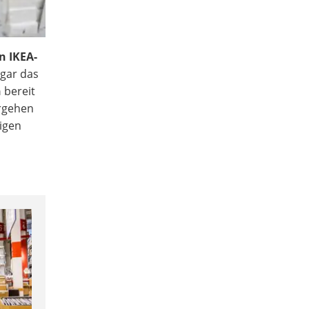
n IKEA-
gar das
n
bereit
orgehen
nigen