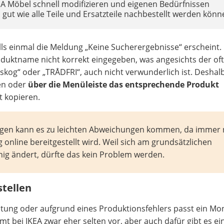
EA Möbel schnell modifizieren und eigenen Bedürfnissen
 gut wie alle Teile und Ersatzteile nachbestellt werden könn
lls einmal die Meldung „Keine Sucherergebnisse“ erscheint.
uktname nicht korrekt eingegeben, was angesichts der oft
kog“ oder „TRÅDFRI“, auch nicht verwunderlich ist. Deshal
en oder
über die Menüleiste das entsprechende Produkt
t kopieren.
gen kann es zu leichten Abweichungen kommen, da immer 
g online bereitgestellt wird. Weil sich am grundsätzlichen
ig ändert, dürfte das kein Problem werden.
tellen
eitung oder aufgrund eines Produktionsfehlers passt ein Mon
 bei IKEA zwar eher selten vor, aber auch dafür gibt es ei