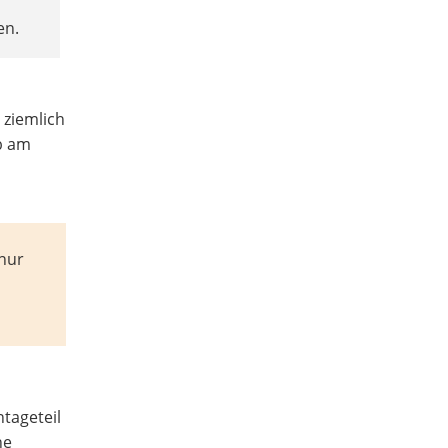
en.
 ziemlich
b am
nur
tageteil
ne