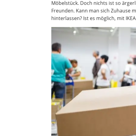
Möbelstück. Doch nichts ist so ärge
Heizkissen
Freunden. Kann man sich Zuhause mit
Digitale Zeitschaltuhr
hinterlassen? Ist es möglich, mit I
Paketbriefkasten
Fensterkontaktschalter
Hygrometer
LED-Baustrahler
Aluleiter
Tiefengrund
LED-Beamer
Video-Türsprechanlage