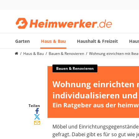
Garten
Haus & Bau
Haushalt & Freizeit
Haus
Die beliebtesten Vergleiche nach Kategorie
Haus & Bau
Bauen & Renovieren
Wohnung einrichten mit Ikea
Haus & Bau
Außenleuchte mit Kamera
Bauen & Renovieren
Ozongenerator
Wohnung einrichten 
Powerbank
Smart-Home-Rauchmelder
individualisieren un
Schlüsseltresor
Ein Ratgeber aus der heimw
Überwachungskameras außen
Teilen
Regendusche
Reizstromgerät
Möbel und Einrichtungsgegenstände 
Infrarot-Thermometer
gefragt. Dabei gibt es für so gut wi
GPS-Tracker