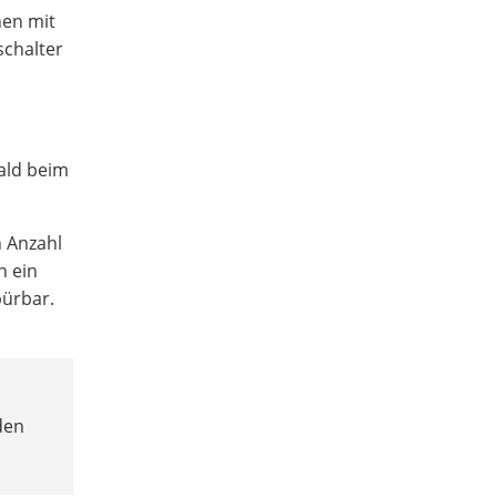
en mit
schalter
bald beim
 Anzahl
n ein
pürbar.
den