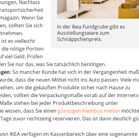
hungen, Nachlass
Transportsicherheit
smagazin. Wenn Sie
n, sollten Sie sich
In der Ikea Fundgrube gibt es
Ausstellungsware zum
mitnehmen.
Schnäppchenpreis.
 ist es vielleicht
 die nötige Portion
f viel Geld. Prüfen
en Sie nur das, was Sie tatsächlich benötigen.
agen
: So mancher Kunde hat sich in der Vergangenheit maß
 wurde, dass die neuen Möbel nicht ins Auto passen. Viele m
leihen, um die gekauften Produkte sicher nach Hause zu
iden, sollten die Verpackungsmaße vorab auf der Internets
 Maße stehen bei jeder Produktbeschreibung unter
e wissen, dass Sie einen
günstigen Kleinbus mieten
möchte
Tage zuvor rechtzeitig reservieren. Das ist dann deutlich gü
 von IKEA verfügen im Kassenbereich über eine sogenannte