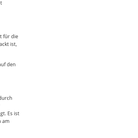
t
t für die
ckt ist,
auf den
 durch
r
. Es ist
m am