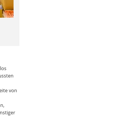
los
ussten
eite von
n,
nstiger